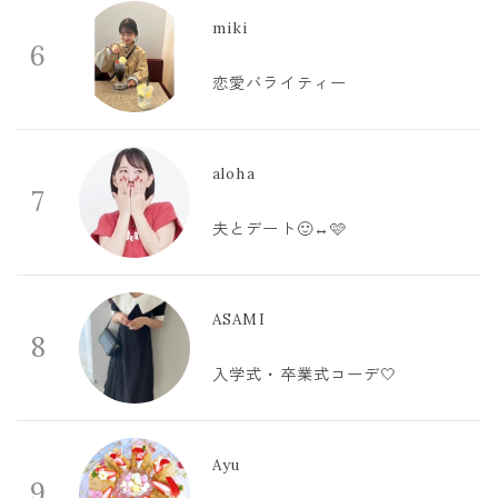
miki
6
恋愛バライティー
aloha
7
夫とデート🙂‍↔️🩷
ASAMI
8
入学式・卒業式コーデ🤍
Ayu
9