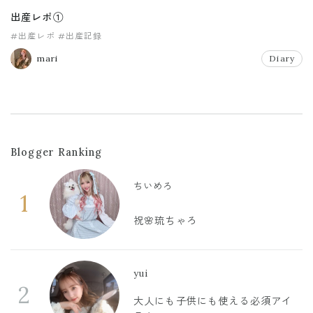
出産レポ①
#出産レポ
#出産記録
mari
Diary
Blogger Ranking
ちいめろ
1
祝🌸琉ちゃろ
yui
2
大人にも子供にも使える必須アイ