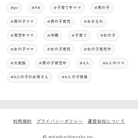
#pr
#PR
#子育て中ママ
#男の子
#男の子ママ
#男の子育児
#おきなわ
#育児中ママ
#沖縄
#子育て
#女の子
#女の子ママ
#女の子育児
#女の子育児中
#大家族
#男の子育児中
#6人
#6人のママ
#6人の子のお母さん
#6人の子供達
利用規約
プライバシーポリシー
運営会社について
© mitsubachiworks inc.