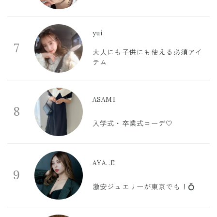
yui
7
大人にも子供にも使える必須アイ
テム
ASAMI
8
入学式・卒業式コーデ🤍
AYA..E
9
激安ジュエリーが東京でも！💍