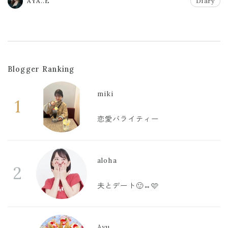
AYA..E
Diary
Blogger Ranking
miki
1
恋愛バライティー
aloha
2
夫とデート🙂‍↔️🩷
Ayu