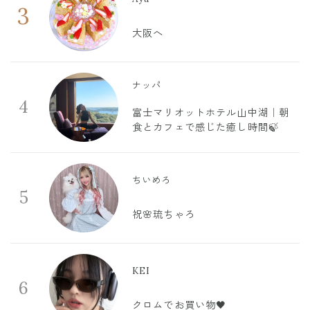
3
大阪へ
ナッパ
4
富士マリオットホテル山中湖｜朝
食とカフェで感じた癒し時間🍃
ちいめろ
5
祝🌸琉ちゃろ
KEI
6
クロムでお買い物🖤