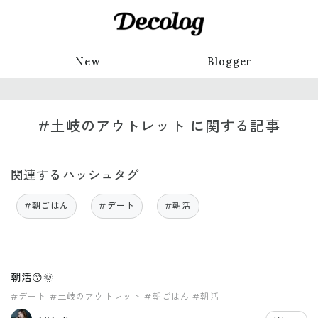
New
Blogger
#土岐のアウトレット に関する記事
関連するハッシュタグ
#朝ごはん
#デート
#朝活
朝活😙🌞
#デート
#土岐のアウトレット
#朝ごはん
#朝活