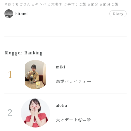
#おうちごはん
#キンパ
#太巻き
#手作りご飯
#節分
#節分ご飯
hitomi
Diary
Blogger Ranking
miki
1
恋愛バライティー
aloha
2
夫とデート🙂‍↔️🩷