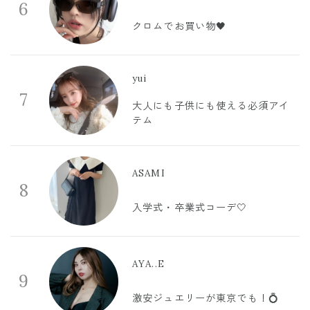
6
クロムでお買い物🖤
yui
7
大人にも子供にも使える必須アイ
テム
ASAMI
8
入学式・卒業式コーデ🤍
AYA..E
9
激安ジュエリーが東京でも！💍