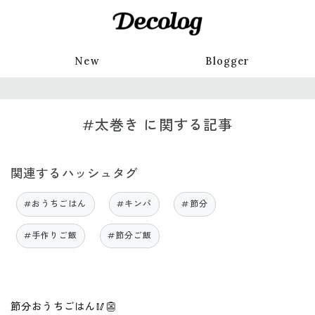
New
Blogger
#太巻き に関する記事
関連するハッシュタグ
#おうちごはん
#キンパ
#節分
#手作りご飯
#節分ご飯
節分おうちごはん🥢👺