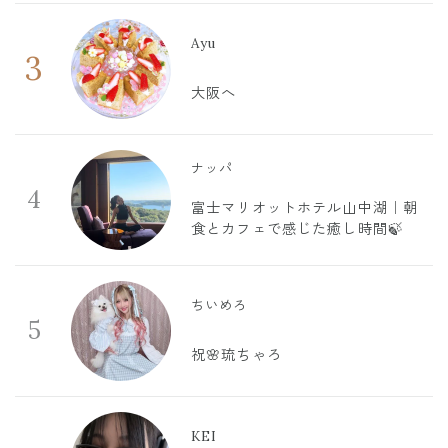
Ayu
3
大阪へ
ナッパ
4
富士マリオットホテル山中湖｜朝
食とカフェで感じた癒し時間🍃
ちいめろ
5
祝🌸琉ちゃろ
KEI