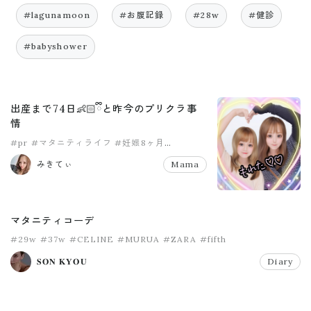
#lagunamoon
#お腹記録
#28w
#健診
#babyshower
出産まで74日👶🏻ྀིと昨今のプリクラ事
情
#pr
#マタニティライフ
#妊娠8ヶ月
#妊婦健診
#熱中症
みきてぃ
Mama
マタニティコーデ
#29w
#37w
#CELINE
#MURUA
#ZARA
#fifth
𝐒𝐎𝐍 𝐊𝐘𝐎𝐔
Diary