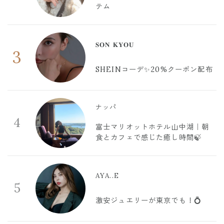
テム
𝐒𝐎𝐍 𝐊𝐘𝐎𝐔
3
SHEINコーデ✨20%クーポン配布
ナッパ
4
富士マリオットホテル山中湖｜朝
食とカフェで感じた癒し時間🍃
AYA..E
5
激安ジュエリーが東京でも！💍