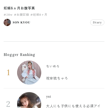
妊娠8ヵ月お腹写真
#28w
#お腹記録
#妊娠8ヶ月
𝐒𝐎𝐍 𝐊𝐘𝐎𝐔
Diary
Blogger Ranking
ちいめろ
1
祝🌸琉ちゃろ
yui
2
大人にも子供にも使える必須アイ