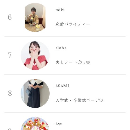
miki
6
恋愛バライティー
aloha
7
夫とデート🙂‍↔️🩷
ASAMI
8
入学式・卒業式コーデ🤍
Ayu