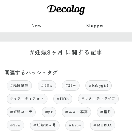
New
Blogger
#妊娠8ヶ月 に関する記事
関連するハッシュタグ
#妊婦健診
#30w
#29w
#babygirl
#マタニティフォト
#fifth
#マタニティライフ
#妊婦コーデ
#pr
#エコー写真
#臨月
#37w
#妊娠10ヶ月
#baby
#MURUA