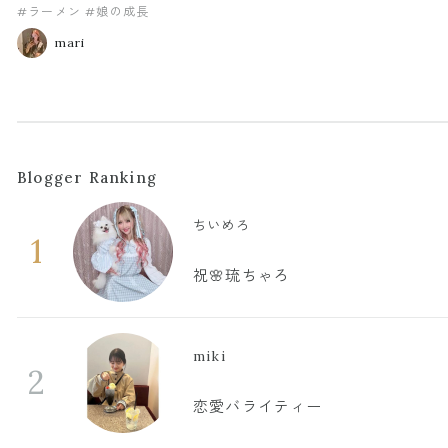
#ラーメン
#娘の成長
mari
Blogger Ranking
ちいめろ
1
祝🌸琉ちゃろ
miki
2
恋愛バライティー