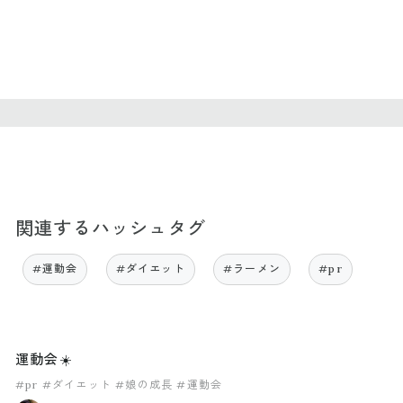
関連するハッシュタグ
#運動会
#ダイエット
#ラーメン
#pr
運動会☀️
#pr
#ダイエット
#娘の成長
#運動会