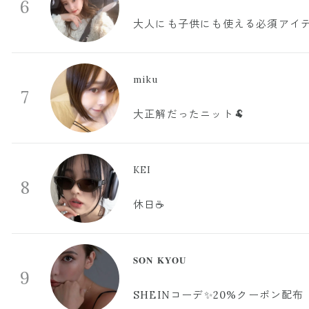
6
大人にも子供にも使える必須アイ
miku
7
大正解だったニット🐏
KEI
8
休日☕️
𝐒𝐎𝐍 𝐊𝐘𝐎𝐔
9
SHEINコーデ✨20%クーポン配布