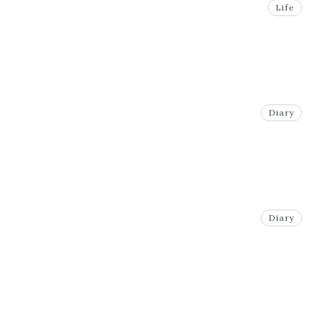
Life
Diary
Diary