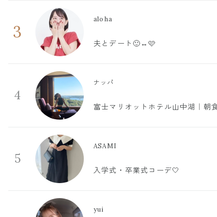
aloha
3
夫とデート🙂‍↔️🩷
ナッパ
4
富士マリオットホテル山中湖｜朝食
ASAMI
5
入学式・卒業式コーデ🤍
yui