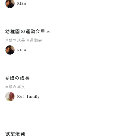
RISA
幼稚園の運動会🏁🧢
#娘の成長
#運動会
RISA
#娘の成長
#娘の成長
Kei_family
欲望爆発