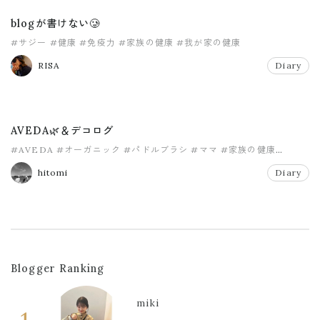
blogが書けない🥲
#サジー
#健康
#免疫力
#家族の健康
#我が家の健康
RISA
Diary
AVEDA🌿＆デコログ
#AVEDA
#オーガニック
#パドルブラシ
#ママ
#家族の健康
#男の子ママ
hitomi
Diary
Blogger Ranking
miki