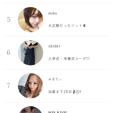
miku
5
大正解だったニット🐏
ASAMI
6
入学式・卒業式コーデ🤍
みきてぃ
7
出産まで25日🤰🏻‼️
𝐒𝐎𝐍 𝐊𝐘𝐎𝐔