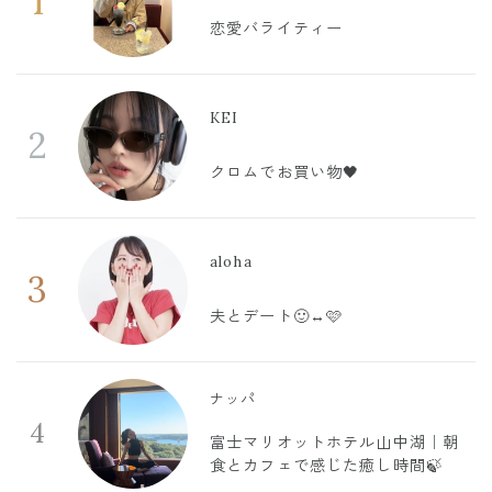
1
恋愛バライティー
KEI
2
クロムでお買い物🖤
aloha
3
夫とデート🙂‍↔️🩷
ナッパ
4
富士マリオットホテル山中湖｜朝
食とカフェで感じた癒し時間🍃