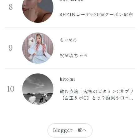
8
SHEINコーデ✨20%クーポン配布
ちいめろ
9
祝🌸琉ちゃろ
hitomi
10
飲む点滴！究極のビタミンCサプリ
【白玉リポC】とは？効果や口コミ
まとめ
Blogger一覧へ