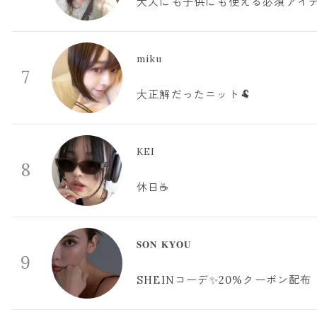
大人にも子供にも使える必須アイ
miku
7
大正解だったニット🐏
KEI
8
休日☕️
𝐒𝐎𝐍 𝐊𝐘𝐎𝐔
9
SHEINコーデ✨20%クーポン配布