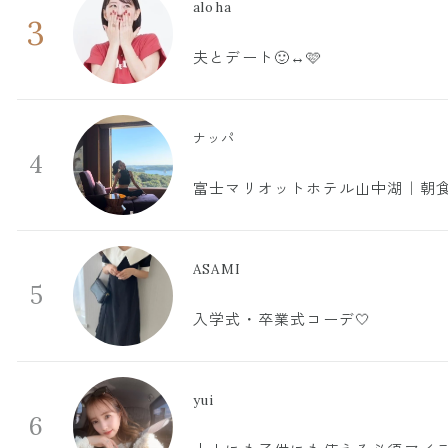
aloha
3
夫とデート🙂‍↔️🩷
ナッパ
4
富士マリオットホテル山中湖｜朝食
ASAMI
5
入学式・卒業式コーデ🤍
yui
6