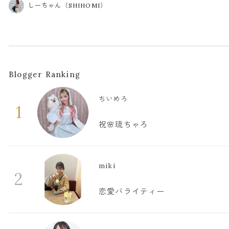
しーちゃん（SHIHOMI）
Blogger Ranking
ちいめろ
1
祝🌸琉ちゃろ
miki
2
恋愛バライティー