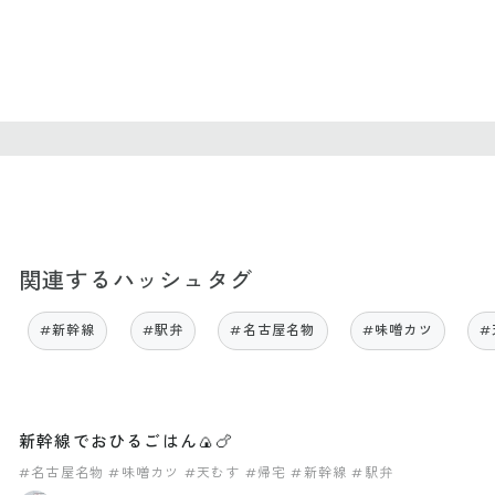
関連するハッシュタグ
#新幹線
#駅弁
#名古屋名物
#味噌カツ
#
新幹線でおひるごはん🍙🍗
#名古屋名物
#味噌カツ
#天むす
#帰宅
#新幹線
#駅弁