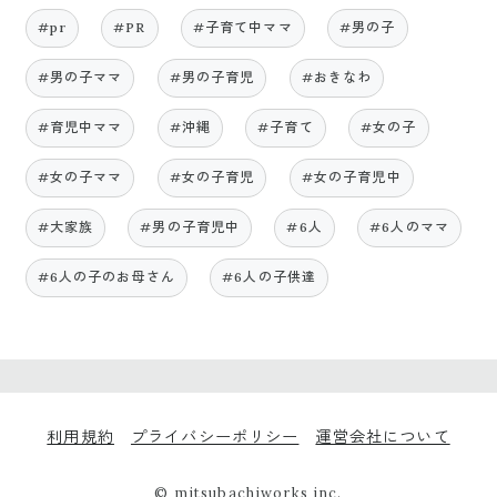
#pr
#PR
#子育て中ママ
#男の子
#男の子ママ
#男の子育児
#おきなわ
#育児中ママ
#沖縄
#子育て
#女の子
#女の子ママ
#女の子育児
#女の子育児中
#大家族
#男の子育児中
#6人
#6人のママ
#6人の子のお母さん
#6人の子供達
利用規約
プライバシーポリシー
運営会社について
© mitsubachiworks inc.