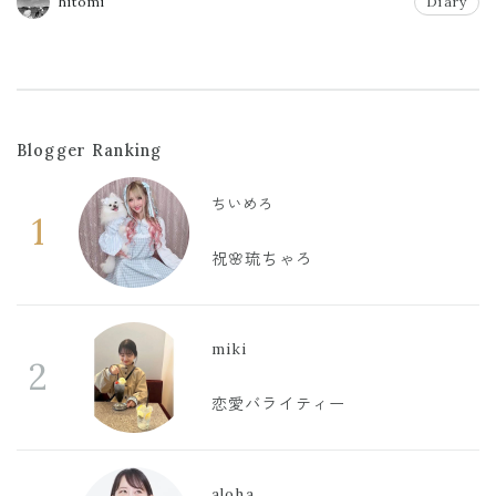
hitomi
Diary
Blogger Ranking
ちいめろ
1
祝🌸琉ちゃろ
miki
2
恋愛バライティー
aloha