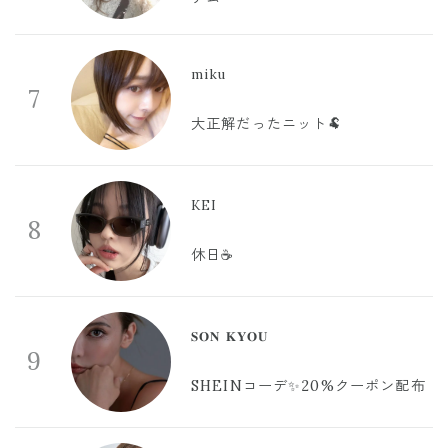
miku
7
大正解だったニット🐏
KEI
8
休日☕️
𝐒𝐎𝐍 𝐊𝐘𝐎𝐔
9
SHEINコーデ✨20%クーポン配布