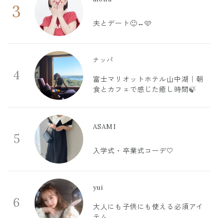
3
夫とデート🙂‍↔️🩷
ナッパ
4
富士マリオットホテル山中湖｜朝
食とカフェで感じた癒し時間🍃
ASAMI
5
入学式・卒業式コーデ🤍
yui
6
大人にも子供にも使える必須アイ
テム