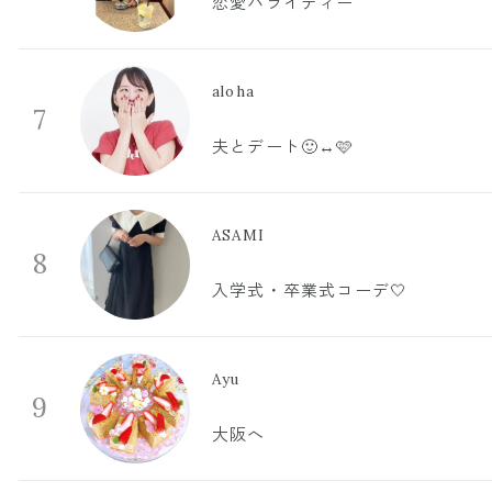
恋愛バライティー
aloha
7
夫とデート🙂‍↔️🩷
ASAMI
8
入学式・卒業式コーデ🤍
Ayu
9
大阪へ