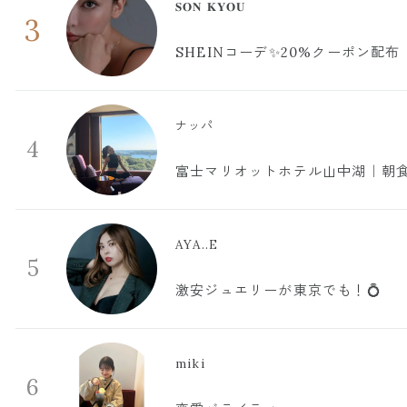
𝐒𝐎𝐍 𝐊𝐘𝐎𝐔
3
SHEINコーデ✨20%クーポン配布
ナッパ
4
富士マリオットホテル山中湖｜朝食
AYA..E
5
激安ジュエリーが東京でも！💍
miki
6