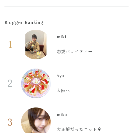
Blogger Ranking
miki
1
恋愛バライティー
Ayu
2
大阪へ
miku
3
大正解だったニット🐏