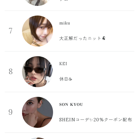
miku
7
大正解だったニット🐏
KEI
8
休日☕️
𝐒𝐎𝐍 𝐊𝐘𝐎𝐔
9
SHEINコーデ✨20%クーポン配布