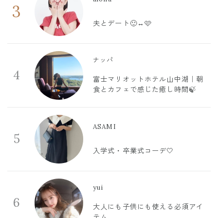
3
夫とデート🙂‍↔️🩷
ナッパ
4
富士マリオットホテル山中湖｜朝
食とカフェで感じた癒し時間🍃
ASAMI
5
入学式・卒業式コーデ🤍
yui
6
大人にも子供にも使える必須アイ
テム