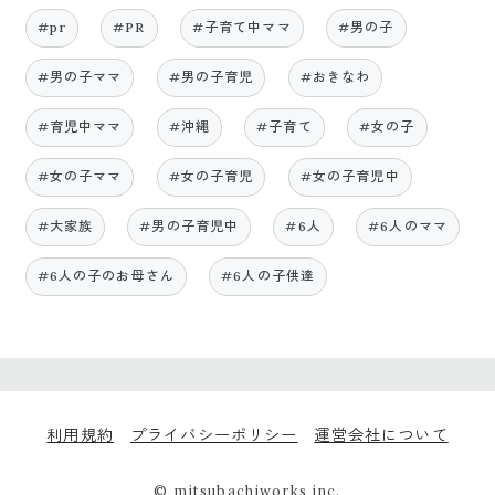
#pr
#PR
#子育て中ママ
#男の子
#男の子ママ
#男の子育児
#おきなわ
#育児中ママ
#沖縄
#子育て
#女の子
#女の子ママ
#女の子育児
#女の子育児中
#大家族
#男の子育児中
#6人
#6人のママ
#6人の子のお母さん
#6人の子供達
利用規約
プライバシーポリシー
運営会社について
© mitsubachiworks inc.