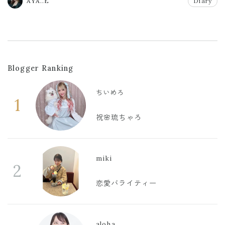
AYA..E
Diary
Blogger Ranking
ちいめろ
1
祝🌸琉ちゃろ
miki
2
恋愛バライティー
aloha