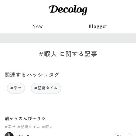
New
Blogger
#暇人 に関する記事
関連するハッシュタグ
#幸せ
#昼寝タイム
朝からのんび〜り🌞
#幸せ
#昼寝タイム
#暇人