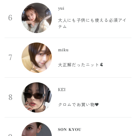
yui
6
大人にも子供にも使える必須アイ
テム
miku
7
大正解だったニット🐏
KEI
8
クロムでお買い物🖤
𝐒𝐎𝐍 𝐊𝐘𝐎𝐔