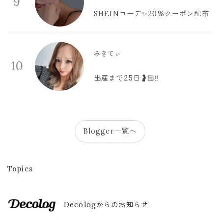
9
SHEINコーデ✨20%クーポン配布
みきてぃ
10
出産まで25日🤰🏻‼️
Blogger一覧へ
Topics
Decologからのお知らせ