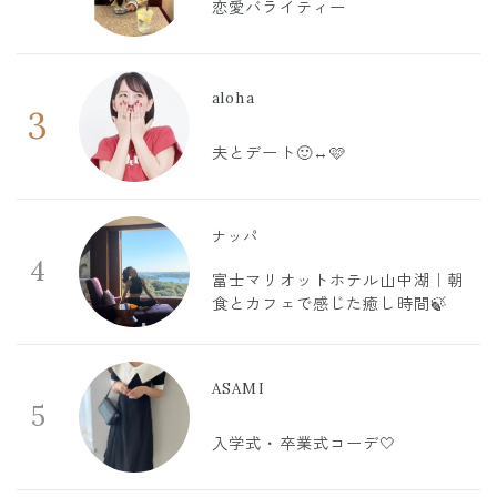
恋愛バライティー
aloha
3
夫とデート🙂‍↔️🩷
ナッパ
4
富士マリオットホテル山中湖｜朝
食とカフェで感じた癒し時間🍃
ASAMI
5
入学式・卒業式コーデ🤍