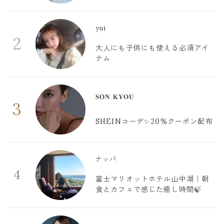
yui
2
大人にも子供にも使える必須アイ
テム
𝐒𝐎𝐍 𝐊𝐘𝐎𝐔
3
SHEINコーデ✨20%クーポン配布
ナッパ
4
富士マリオットホテル山中湖｜朝
食とカフェで感じた癒し時間🍃