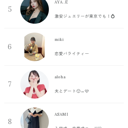
AYA..E
5
激安ジュエリーが東京でも！💍
miki
6
恋愛バライティー
aloha
7
夫とデート🙂‍↔️🩷
ASAMI
8