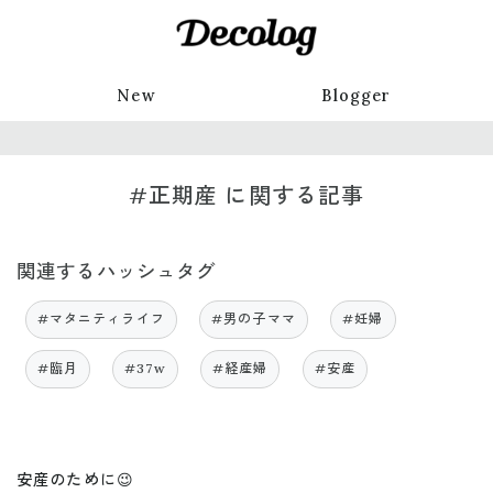
New
Blogger
#正期産 に関する記事
関連するハッシュタグ
#マタニティライフ
#男の子ママ
#妊婦
#臨月
#37w
#経産婦
#安産
安産のために😉