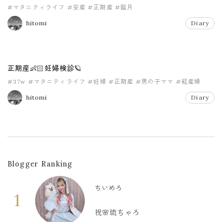
#マタニティライフ
#安産
#正期産
#臨月
hitomi
Diary
正期産👶🏻妊婦検診🪐
#37w
#マタニティライフ
#妊婦
#正期産
#男の子ママ
#経産婦
hitomi
Diary
Blogger Ranking
ちいめろ
1
祝🌸琉ちゃろ