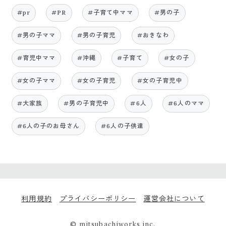
#pr
#PR
#子育て中ママ
#男の子
#男の子ママ
#男の子育児
#おきなわ
#育児中ママ
#沖縄
#子育て
#女の子
#女の子ママ
#女の子育児
#女の子育児中
#大家族
#男の子育児中
#6人
#6人のママ
#6人の子のお母さん
#6人の子供達
利用規約
プライバシーポリシー
運営会社について
© mitsubachiworks inc.