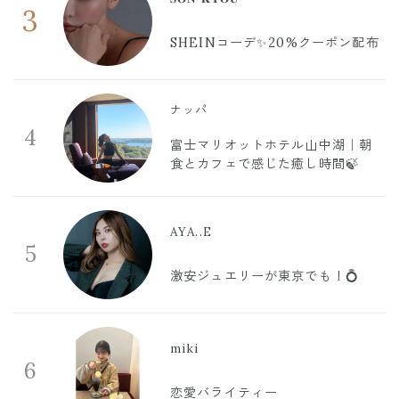
3
SHEINコーデ✨20%クーポン配布
ナッパ
4
富士マリオットホテル山中湖｜朝
食とカフェで感じた癒し時間🍃
AYA..E
5
激安ジュエリーが東京でも！💍
miki
6
恋愛バライティー