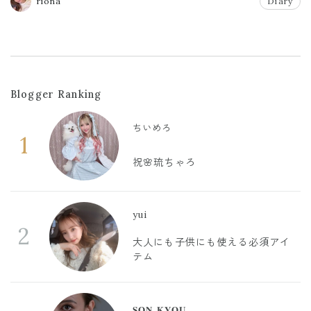
riona
Diary
Blogger Ranking
ちいめろ
1
祝🌸琉ちゃろ
yui
2
大人にも子供にも使える必須アイ
テム
𝐒𝐎𝐍 𝐊𝐘𝐎𝐔