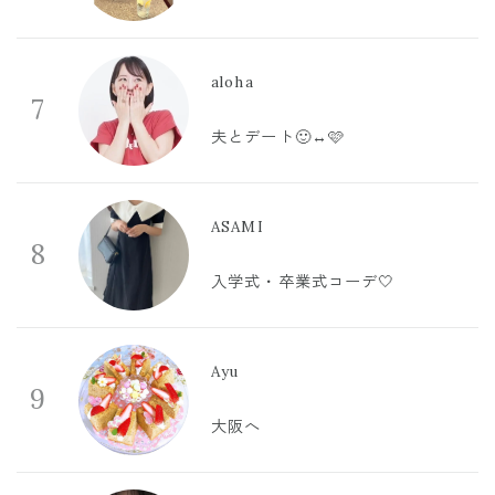
aloha
7
夫とデート🙂‍↔️🩷
ASAMI
8
入学式・卒業式コーデ🤍
Ayu
9
大阪へ