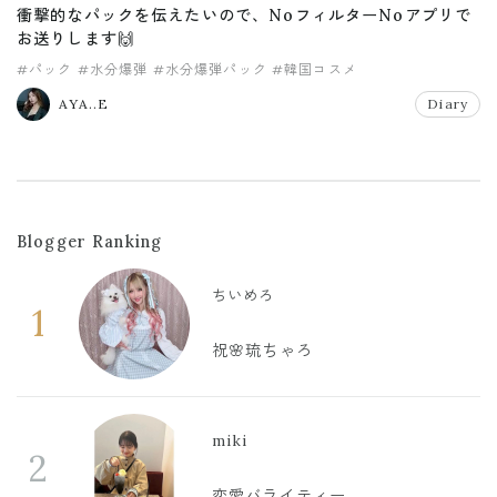
衝撃的なパックを伝えたいので、NoフィルターNoアプリで
お送りします🙌
#パック
#水分爆弾
#水分爆弾パック
#韓国コスメ
AYA..E
Diary
Blogger Ranking
ちいめろ
1
祝🌸琉ちゃろ
miki
2
恋愛バライティー