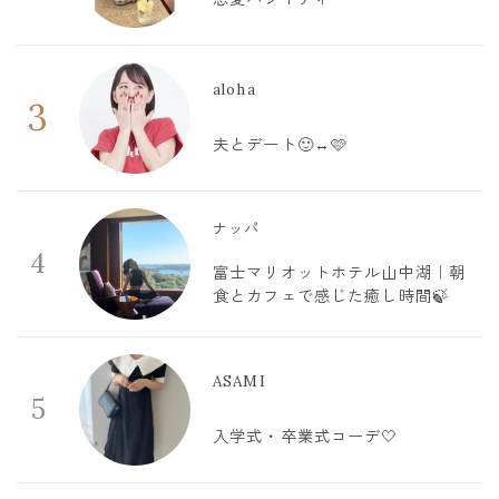
aloha
3
夫とデート🙂‍↔️🩷
ナッパ
4
富士マリオットホテル山中湖｜朝
食とカフェで感じた癒し時間🍃
ASAMI
5
入学式・卒業式コーデ🤍