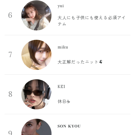
yui
6
大人にも子供にも使える必須アイ
テム
miku
7
大正解だったニット🐏
KEI
8
休日☕️
𝐒𝐎𝐍 𝐊𝐘𝐎𝐔
9