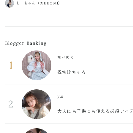
しーちゃん（SHIHOMI）
Blogger Ranking
ちいめろ
1
祝🌸琉ちゃろ
yui
2
大人にも子供にも使える必須アイ