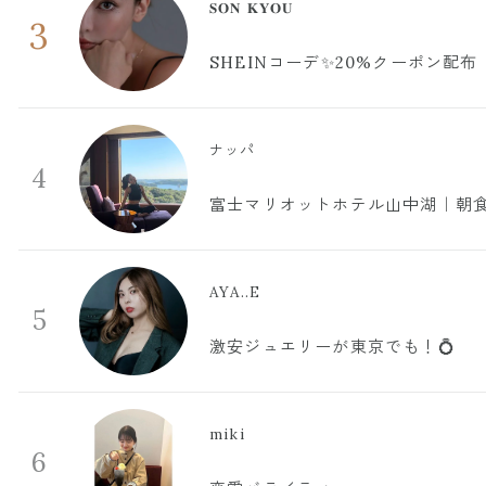
𝐒𝐎𝐍 𝐊𝐘𝐎𝐔
3
SHEINコーデ✨20%クーポン配布
ナッパ
4
富士マリオットホテル山中湖｜朝食
AYA..E
5
激安ジュエリーが東京でも！💍
miki
6