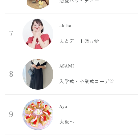
恋愛バライティー
aloha
7
夫とデート🙂‍↔️🩷
ASAMI
8
入学式・卒業式コーデ🤍
Ayu
9
大阪へ