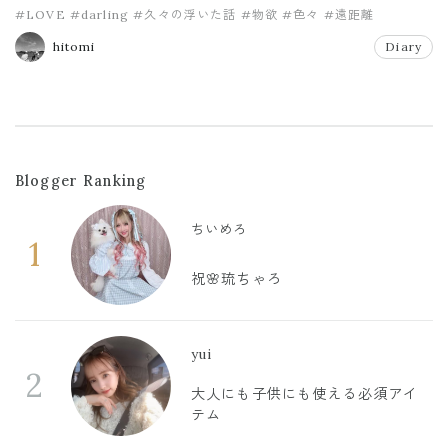
#LOVE
#darling
#久々の浮いた話
#物欲
#色々
#遠距離
hitomi
Diary
Blogger Ranking
ちいめろ
1
祝🌸琉ちゃろ
yui
2
大人にも子供にも使える必須アイ
テム