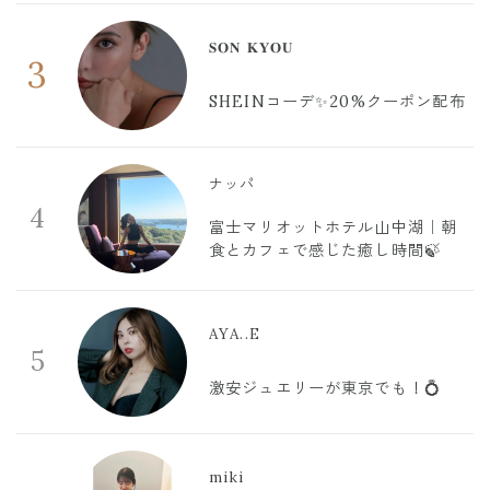
𝐒𝐎𝐍 𝐊𝐘𝐎𝐔
3
SHEINコーデ✨20%クーポン配布
ナッパ
4
富士マリオットホテル山中湖｜朝
食とカフェで感じた癒し時間🍃
AYA..E
5
激安ジュエリーが東京でも！💍
miki