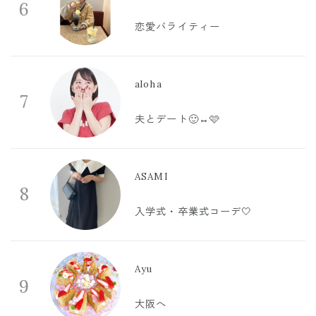
6
恋愛バライティー
aloha
7
夫とデート🙂‍↔️🩷
ASAMI
8
入学式・卒業式コーデ🤍
Ayu
9
大阪へ