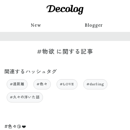
New
Blogger
#物欲 に関する記事
関連するハッシュタグ
#遠距離
#色々
#LOVE
#darling
#久々の浮いた話
#色々😘❤️