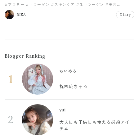
#アラサー
#コラーゲン
#スキンケア
#生コラーゲン
#美容
#美容グッズ
RISA
Diary
Blogger Ranking
ちいめろ
1
祝🌸琉ちゃろ
yui
2
大人にも子供にも使える必須アイ
テム