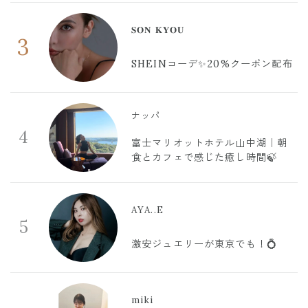
𝐒𝐎𝐍 𝐊𝐘𝐎𝐔
3
SHEINコーデ✨20%クーポン配布
ナッパ
4
富士マリオットホテル山中湖｜朝
食とカフェで感じた癒し時間🍃
AYA..E
5
激安ジュエリーが東京でも！💍
miki