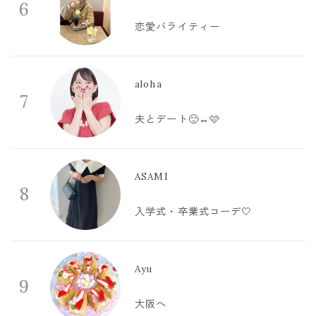
6
恋愛バライティー
aloha
7
夫とデート🙂‍↔️🩷
ASAMI
8
入学式・卒業式コーデ🤍
Ayu
9
大阪へ