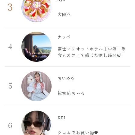
3
大阪へ
ナッパ
4
富士マリオットホテル山中湖｜朝
食とカフェで感じた癒し時間🍃
ちいめろ
5
祝🌸琉ちゃろ
KEI
6
クロムでお買い物🖤