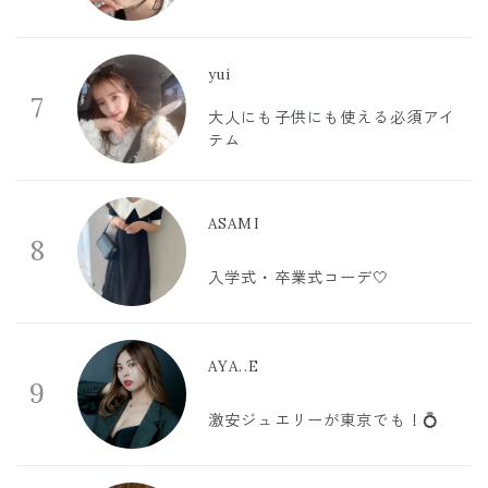
yui
7
大人にも子供にも使える必須アイ
テム
ASAMI
8
入学式・卒業式コーデ🤍
AYA..E
9
激安ジュエリーが東京でも！💍