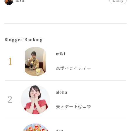
RISA
Diary
Blogger Ranking
miki
1
恋愛バライティー
aloha
2
夫とデート🙂‍↔️🩷
Ayu