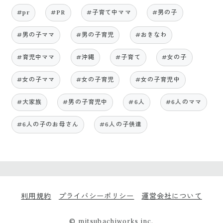
#pr
#PR
#子育て中ママ
#男の子
#男の子ママ
#男の子育児
#おきなわ
#育児中ママ
#沖縄
#子育て
#女の子
#女の子ママ
#女の子育児
#女の子育児中
#大家族
#男の子育児中
#6人
#6人のママ
#6人の子のお母さん
#6人の子供達
利用規約
プライバシーポリシー
運営会社について
© mitsubachiworks inc.