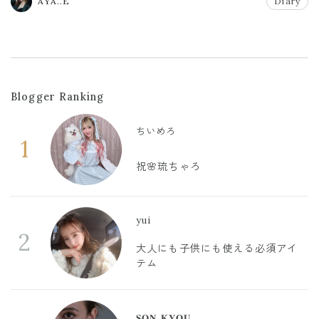
AYA..E
Diary
Blogger Ranking
ちいめろ
1
祝🌸琉ちゃろ
yui
2
大人にも子供にも使える必須アイ
テム
𝐒𝐎𝐍 𝐊𝐘𝐎𝐔