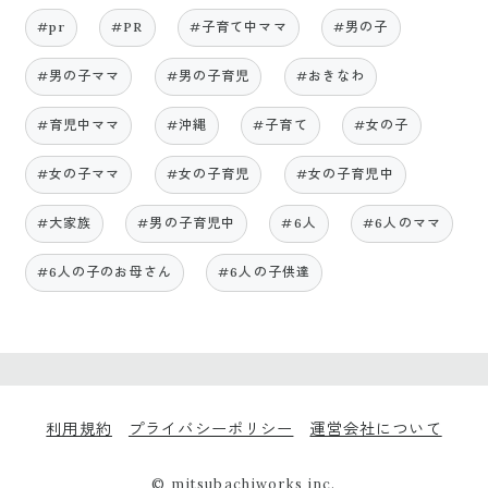
#pr
#PR
#子育て中ママ
#男の子
#男の子ママ
#男の子育児
#おきなわ
#育児中ママ
#沖縄
#子育て
#女の子
#女の子ママ
#女の子育児
#女の子育児中
#大家族
#男の子育児中
#6人
#6人のママ
#6人の子のお母さん
#6人の子供達
利用規約
プライバシーポリシー
運営会社について
© mitsubachiworks inc.