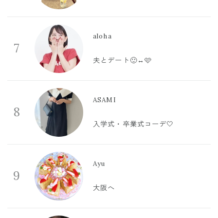
aloha
7
夫とデート🙂‍↔️🩷
ASAMI
8
入学式・卒業式コーデ🤍
Ayu
9
大阪へ