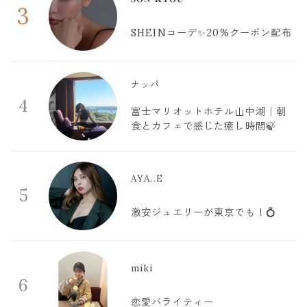
3
SHEINコーデ✨20%クーポン配布
ナッパ
4
富士マリオットホテル山中湖｜朝
食とカフェで感じた癒し時間🍃
AYA..E
5
激安ジュエリーが東京でも！💍
miki
6
恋愛バライティー