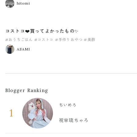
hitomi
コストコ❤️買ってよかったもの✨
#おうちごはん
#コストコ
#手作りおやつ
#美酢
ASAMI
Blogger Ranking
ちいめろ
1
祝🌸琉ちゃろ