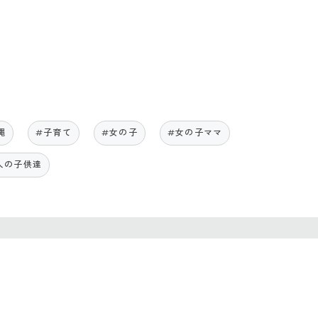
縄
#子育て
#女の子
#女の子ママ
人の子供達