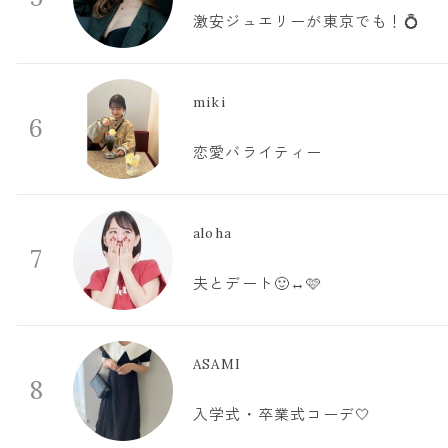
激安ジュエリーが東京でも！💍
miki
6
恋愛バライティー
aloha
7
夫とデート🙂‍↔️🩷
ASAMI
8
入学式・卒業式コーデ🤍