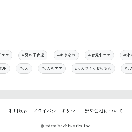
子ママ
#男の子育児
#おきなわ
#育児中ママ
#沖
児中
#6人
#6人のママ
#6人の子のお母さん
#6
利用規約
プライバシーポリシー
運営会社について
© mitsubachiworks inc.