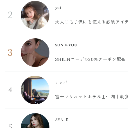
yui
2
大人にも子供にも使える必須アイ
𝐒𝐎𝐍 𝐊𝐘𝐎𝐔
3
SHEINコーデ✨20%クーポン配布
ナッパ
4
富士マリオットホテル山中湖｜朝食
AYA..E
5