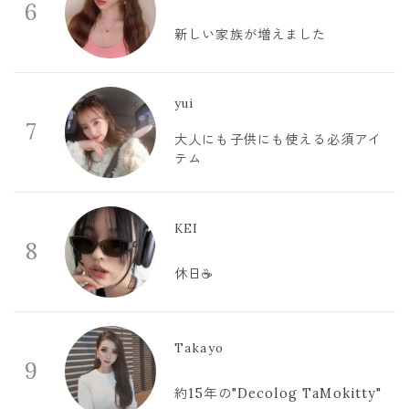
6
新しい家族が増えました
yui
7
大人にも子供にも使える必須アイ
テム
KEI
8
休日☕️
Takayo
9
約15年の"Decolog TaMokitty"