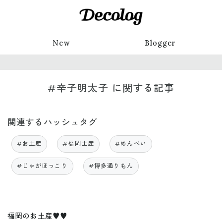
New
Blogger
#辛子明太子 に関する記事
関連するハッシュタグ
#お土産
#福岡土産
#めんべい
#じゃがほっこり
#博多通りもん
福岡のお土産♥️♥️