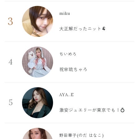
miku
3
大正解だったニット🐏
ちいめろ
4
祝🌸琉ちゃろ
AYA..E
5
激安ジュエリーが東京でも！💍
野田華子(のだ はなこ)