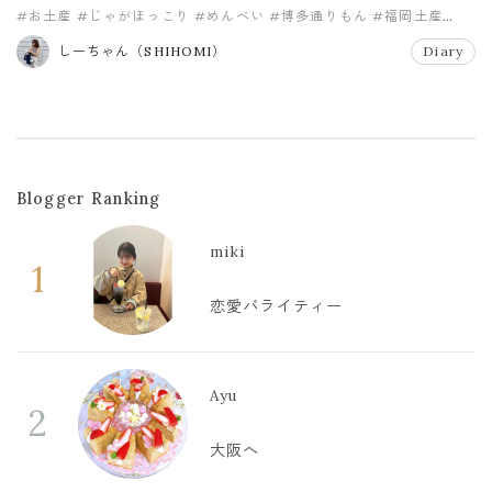
#お土産
#じゃがほっこり
#めんべい
#博多通りもん
#福岡土産
#辛子明太子
しーちゃん（SHIHOMI）
Diary
Blogger Ranking
miki
1
恋愛バライティー
Ayu
2
大阪へ