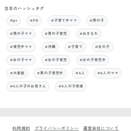
注目のハッシュタグ
#pr
#PR
#子育て中ママ
#男の子
#男の子ママ
#男の子育児
#おきなわ
#育児中ママ
#沖縄
#子育て
#女の子
#女の子ママ
#女の子育児
#女の子育児中
#大家族
#男の子育児中
#6人
#6人のママ
#6人の子のお母さん
#6人の子供達
利用規約
プライバシーポリシー
運営会社について