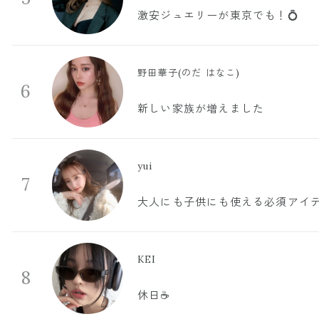
激安ジュエリーが東京でも！💍
野田華子(のだ はなこ)
6
新しい家族が増えました
yui
7
大人にも子供にも使える必須アイ
KEI
8
休日☕️