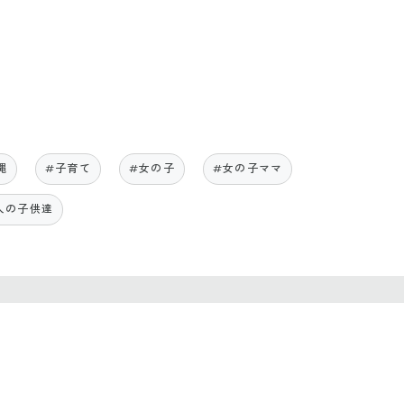
縄
#子育て
#女の子
#女の子ママ
人の子供達