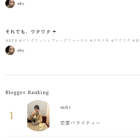
aby
それでも、ワクワク ☂️
#STB
#イングリッシュブレックファースト
#ドキドキ
#ワクワク
#
aby
Blogger Ranking
miki
1
恋愛バライティー