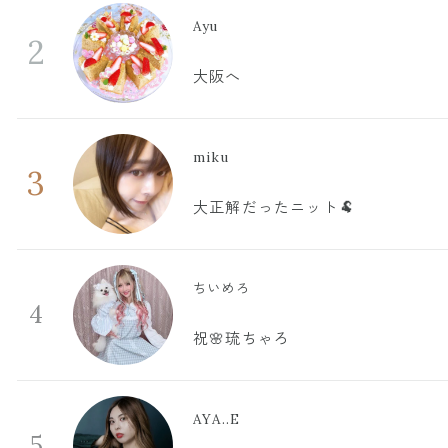
Ayu
2
大阪へ
miku
3
大正解だったニット🐏
ちいめろ
4
祝🌸琉ちゃろ
AYA..E
5