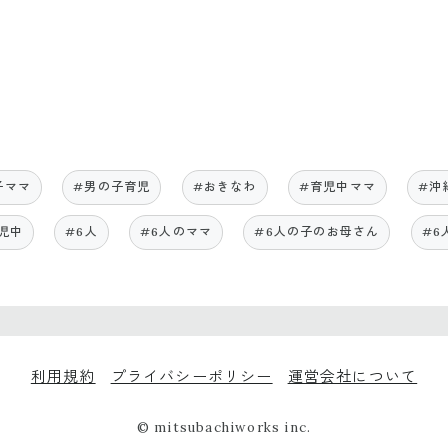
子ママ
#男の子育児
#おきなわ
#育児中ママ
#沖
児中
#6人
#6人のママ
#6人の子のお母さん
#6
利用規約
プライバシーポリシー
運営会社について
© mitsubachiworks inc.