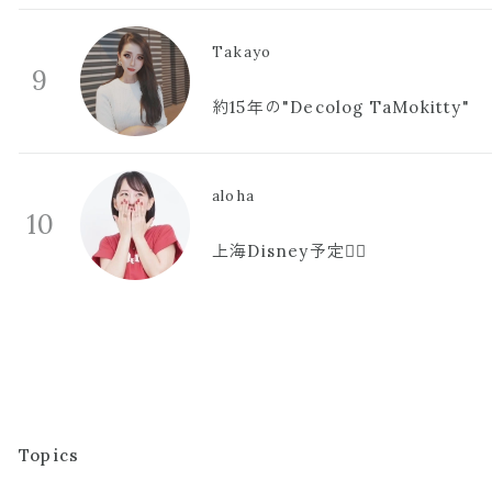
Takayo
9
約15年の"Decolog TaMokitty"
aloha
10
上海Disney予定🫪🩷
Topics