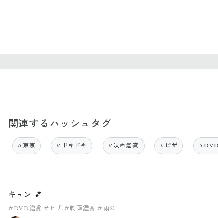
関連するハッシュタグ
#東京
#ドキドキ
#映画鑑賞
#ピザ
#DV
キュン 💕
#DVD鑑賞
#ピザ
#映画鑑賞
#雨の日