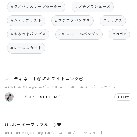
#ラメパフスリーブセーター
#プチプラシューズ
#ショップリスト
#プチプラパンプス
#サックス
#やみつきパンプス
#9cmヒールパンプス
#ロゴT
#レーススカート
コーディネート😗💕ホワイトニング😆
#GRL
#GU
#gu
#グレイル
#ジーユー
#スーパースマイル
しーちゃん（SHIHOMI）
Diary
GUボーダーワッフルT♡♥︎
#GU
#UNIQLO
#gu
#ジーユー
#プリーツスカート