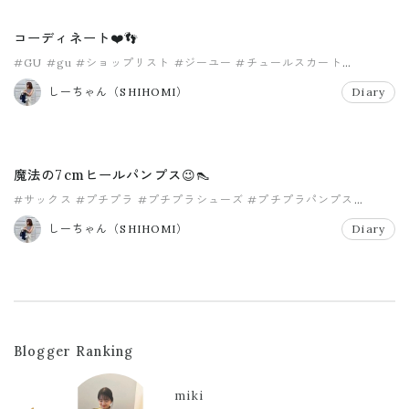
コーディネート❤️👣
#GU
#gu
#ショップリスト
#ジーユー
#チュールスカート
#ラメパフスリーブセーター
しーちゃん（SHIHOMI）
Diary
魔法の7cmヒールパンプス😉👠
#サックス
#プチプラ
#プチプラシューズ
#プチプラパンプス
#春カラー
#神戸レタス
しーちゃん（SHIHOMI）
Diary
Blogger Ranking
miki