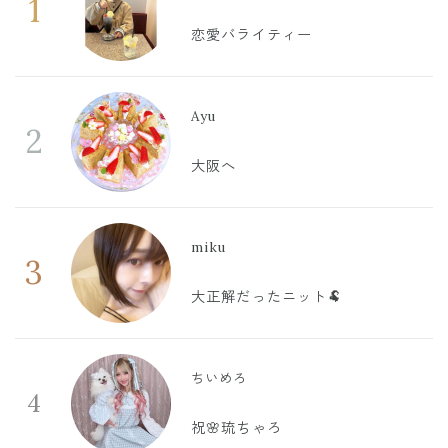
1
恋愛バライティー
Ayu
2
大阪へ
miku
3
大正解だったニット🐏
ちいめろ
4
祝🌸琉ちゃろ