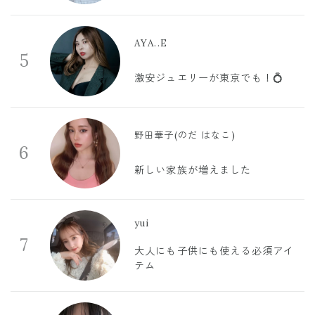
AYA..E
5
激安ジュエリーが東京でも！💍
野田華子(のだ はなこ)
6
新しい家族が増えました
yui
7
大人にも子供にも使える必須アイ
テム