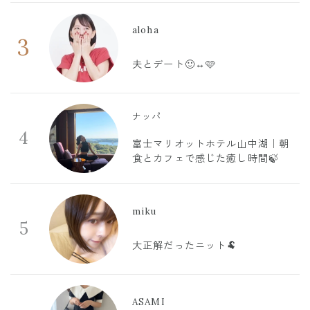
aloha
3
夫とデート🙂‍↔️🩷
ナッパ
4
富士マリオットホテル山中湖｜朝
食とカフェで感じた癒し時間🍃
miku
5
大正解だったニット🐏
ASAMI