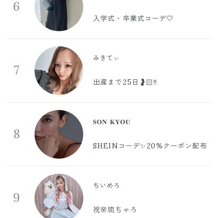
6
入学式・卒業式コーデ🤍
みきてぃ
7
出産まで25日🤰🏻‼️
𝐒𝐎𝐍 𝐊𝐘𝐎𝐔
8
SHEINコーデ✨20%クーポン配布
ちいめろ
9
祝🌸琉ちゃろ