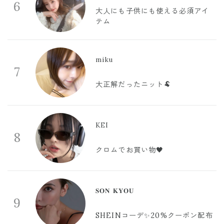
6
大人にも子供にも使える必須アイ
テム
miku
7
大正解だったニット🐏
KEI
8
クロムでお買い物🖤
𝐒𝐎𝐍 𝐊𝐘𝐎𝐔
9
SHEINコーデ✨20%クーポン配布