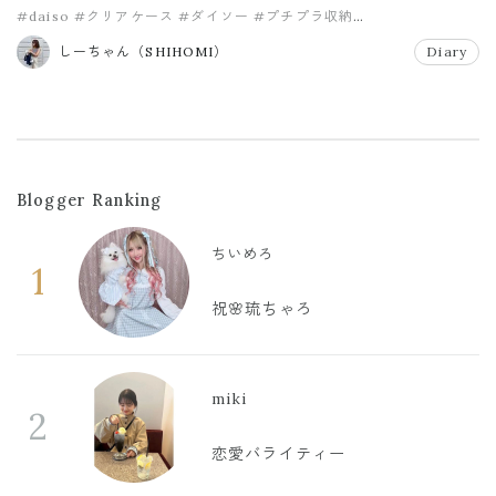
#daiso
#クリアケース
#ダイソー
#プチプラ収納
#３段引き出しケース
しーちゃん（SHIHOMI）
Diary
Blogger Ranking
ちいめろ
1
祝🌸琉ちゃろ
miki
2
恋愛バライティー