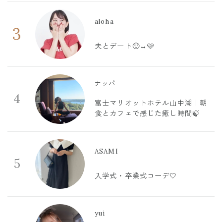
aloha
3
夫とデート🙂‍↔️🩷
ナッパ
4
富士マリオットホテル山中湖｜朝
食とカフェで感じた癒し時間🍃
ASAMI
5
入学式・卒業式コーデ🤍
yui