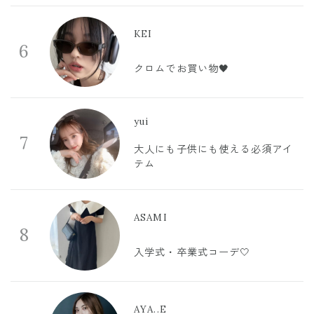
KEI
6
クロムでお買い物🖤
yui
7
大人にも子供にも使える必須アイ
テム
ASAMI
8
入学式・卒業式コーデ🤍
AYA..E