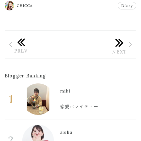
CHICCA
Diary
Blogger Ranking
miki
1
恋愛バライティー
aloha
2