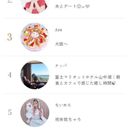
夫とデート🙂‍↔️🩷
Ayu
3
大阪へ
ナッパ
4
富士マリオットホテル山中湖｜朝
食とカフェで感じた癒し時間🍃
ちいめろ
5
祝🌸琉ちゃろ