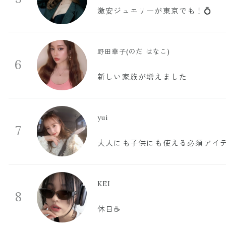
激安ジュエリーが東京でも！💍
野田華子(のだ はなこ)
6
新しい家族が増えました
yui
7
大人にも子供にも使える必須アイ
KEI
8
休日☕️