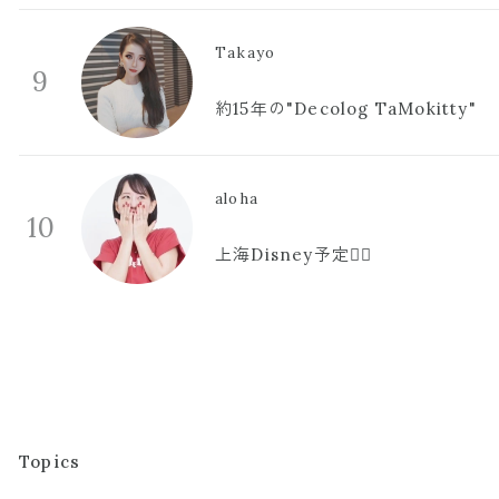
Takayo
9
約15年の"Decolog TaMokitty"
aloha
10
上海Disney予定🫪🩷
Topics