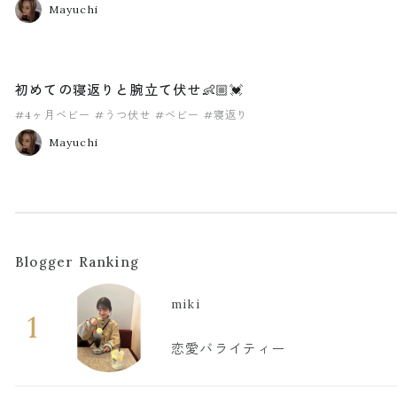
Mayuchi
初めての寝返りと腕立て伏せ👶🏼💓
#4ヶ月ベビー
#うつ伏せ
#ベビー
#寝返り
Mayuchi
Blogger Ranking
miki
1
恋愛バライティー