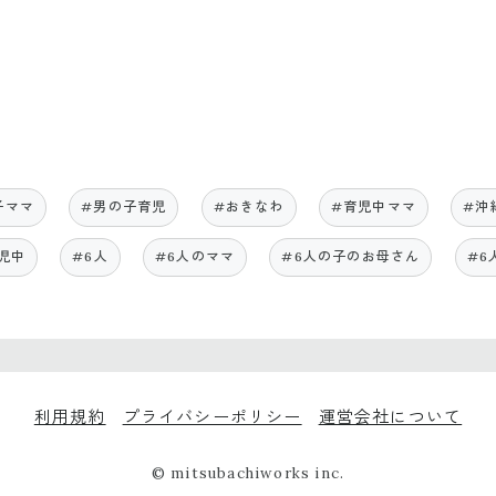
子ママ
#男の子育児
#おきなわ
#育児中ママ
#沖
児中
#6人
#6人のママ
#6人の子のお母さん
#6
利用規約
プライバシーポリシー
運営会社について
© mitsubachiworks inc.