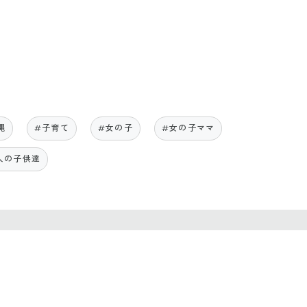
縄
#子育て
#女の子
#女の子ママ
人の子供達