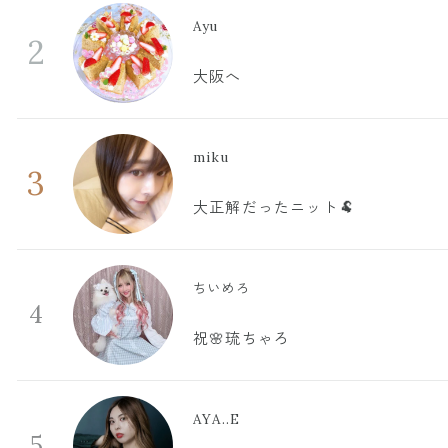
Ayu
2
大阪へ
miku
3
大正解だったニット🐏
ちいめろ
4
祝🌸琉ちゃろ
AYA..E
5