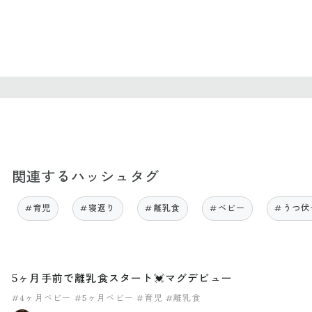
関連するハッシュタグ
#育児
#寝返り
#離乳食
#ベビー
#うつ伏
5ヶ月手前で離乳食スタート💓マグデビュー
#4ヶ月ベビー
#5ヶ月ベビー
#育児
#離乳食