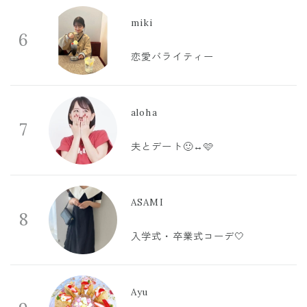
miki
6
恋愛バライティー
aloha
7
夫とデート🙂‍↔️🩷
ASAMI
8
入学式・卒業式コーデ🤍
Ayu