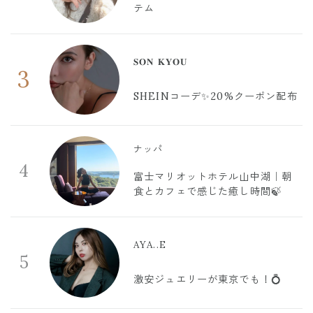
テム
𝐒𝐎𝐍 𝐊𝐘𝐎𝐔
3
SHEINコーデ✨20%クーポン配布
ナッパ
4
富士マリオットホテル山中湖｜朝
食とカフェで感じた癒し時間🍃
AYA..E
5
激安ジュエリーが東京でも！💍