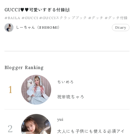
GUCCI♥️♥️可愛いすぎる付録🙌
#BAILA
#GUCCI
#GUCCIスクラップブック
#グッチ
#グッチ付録
#バイラ
しーちゃん（SHIHOMI）
Diary
Blogger Ranking
ちいめろ
1
祝🌸琉ちゃろ
yui
2
大人にも子供にも使える必須アイ