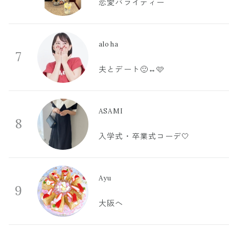
恋愛バライティー
aloha
7
夫とデート🙂‍↔️🩷
ASAMI
8
入学式・卒業式コーデ🤍
Ayu
9
大阪へ