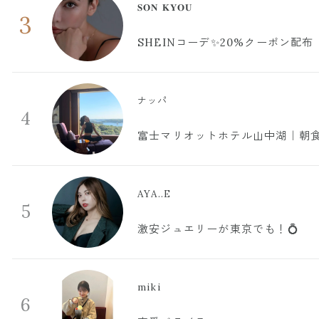
𝐒𝐎𝐍 𝐊𝐘𝐎𝐔
3
SHEINコーデ✨20%クーポン配布
ナッパ
4
富士マリオットホテル山中湖｜朝食
AYA..E
5
激安ジュエリーが東京でも！💍
miki
6