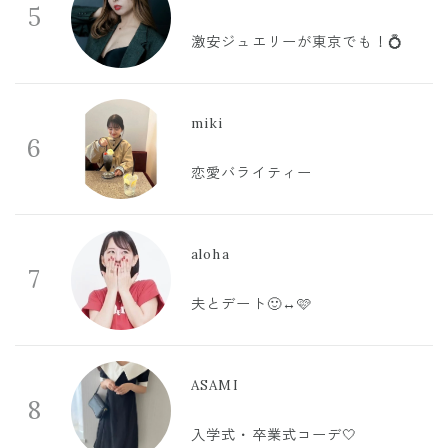
5
激安ジュエリーが東京でも！💍
miki
6
恋愛バライティー
aloha
7
夫とデート🙂‍↔️🩷
ASAMI
8
入学式・卒業式コーデ🤍