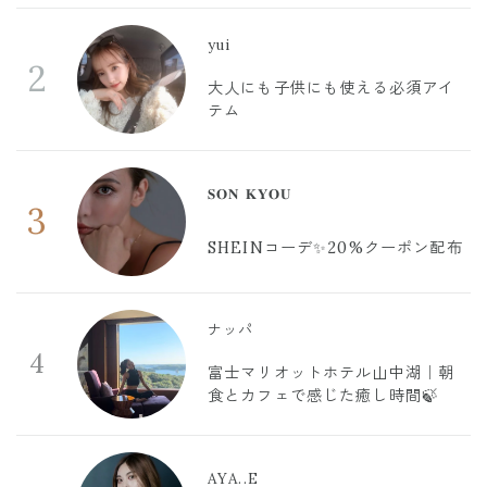
yui
2
大人にも子供にも使える必須アイ
テム
𝐒𝐎𝐍 𝐊𝐘𝐎𝐔
3
SHEINコーデ✨20%クーポン配布
ナッパ
4
富士マリオットホテル山中湖｜朝
食とカフェで感じた癒し時間🍃
AYA..E