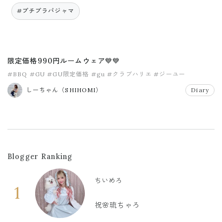
#プチプラパジャマ
限定価格990円ルームウェア💙💙
#BBQ
#GU
#GU限定価格
#gu
#クラブハリエ
#ジーユー
しーちゃん（SHIHOMI）
Diary
Blogger Ranking
ちいめろ
1
祝🌸琉ちゃろ