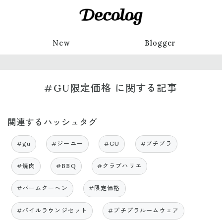
New
Blogger
#GU限定価格 に関する記事
関連するハッシュタグ
#gu
#ジーユー
#GU
#プチプラ
#焼肉
#BBQ
#クラブハリエ
#バームクーヘン
#限定価格
#パイルラウンジセット
#プチプラルームウェア