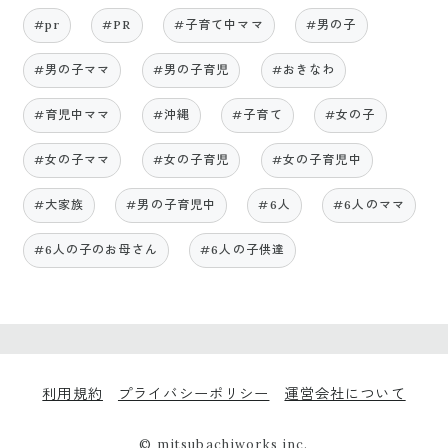
#pr
#PR
#子育て中ママ
#男の子
#男の子ママ
#男の子育児
#おきなわ
#育児中ママ
#沖縄
#子育て
#女の子
#女の子ママ
#女の子育児
#女の子育児中
#大家族
#男の子育児中
#6人
#6人のママ
#6人の子のお母さん
#6人の子供達
利用規約
プライバシーポリシー
運営会社について
© mitsubachiworks inc.