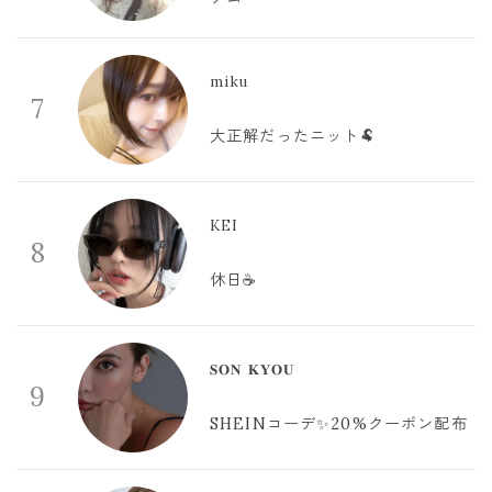
miku
7
大正解だったニット🐏
KEI
8
休日☕️
𝐒𝐎𝐍 𝐊𝐘𝐎𝐔
9
SHEINコーデ✨20%クーポン配布