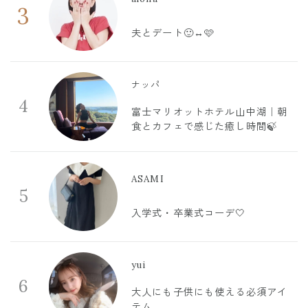
3
夫とデート🙂‍↔️🩷
ナッパ
4
富士マリオットホテル山中湖｜朝
食とカフェで感じた癒し時間🍃
ASAMI
5
入学式・卒業式コーデ🤍
yui
6
大人にも子供にも使える必須アイ
テム