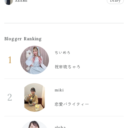
ASAMI
Diary
Blogger Ranking
ちいめろ
1
祝🌸琉ちゃろ
miki
2
恋愛バライティー
aloha