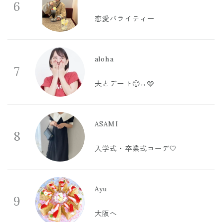
6
恋愛バライティー
aloha
7
夫とデート🙂‍↔️🩷
ASAMI
8
入学式・卒業式コーデ🤍
Ayu
9
大阪へ