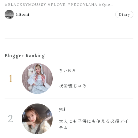
#BLACKBYMOUSSY
#FLOVE
#PEGGYLANA
#Qne
#TODAYFUL
#amerivintage
hitomi
Diary
Blogger Ranking
ちいめろ
1
祝🌸琉ちゃろ
yui
2
大人にも子供にも使える必須アイ
テム