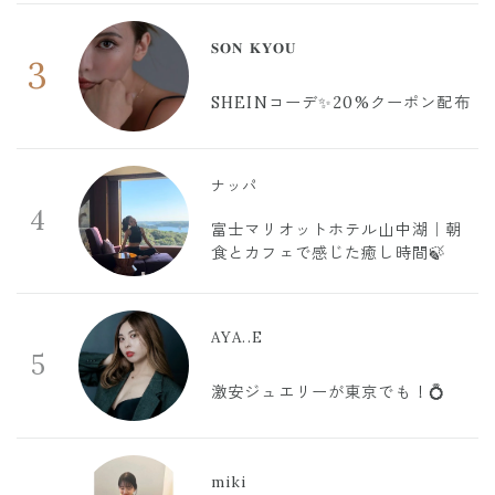
𝐒𝐎𝐍 𝐊𝐘𝐎𝐔
3
SHEINコーデ✨20%クーポン配布
ナッパ
4
富士マリオットホテル山中湖｜朝
食とカフェで感じた癒し時間🍃
AYA..E
5
激安ジュエリーが東京でも！💍
miki