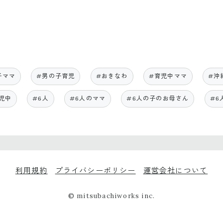
子ママ
#男の子育児
#おきなわ
#育児中ママ
#沖
児中
#6人
#6人のママ
#6人の子のお母さん
#6
利用規約
プライバシーポリシー
運営会社について
© mitsubachiworks inc.