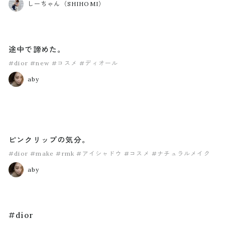
しーちゃん（SHIHOMI）
途中で諦めた。
#dior
#new
#コスメ
#ディオール
aby
ピンクリップの気分。
#dior
#make
#rmk
#アイシャドウ
#コスメ
#ナチュラルメイク
aby
#dior