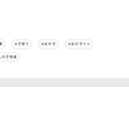
縄
#子育て
#女の子
#女の子ママ
人の子供達