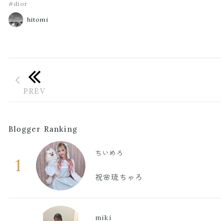
#dior
hitomi
Blogger Ranking
ちいめろ
1
祝🌸琉ちゃろ
miki