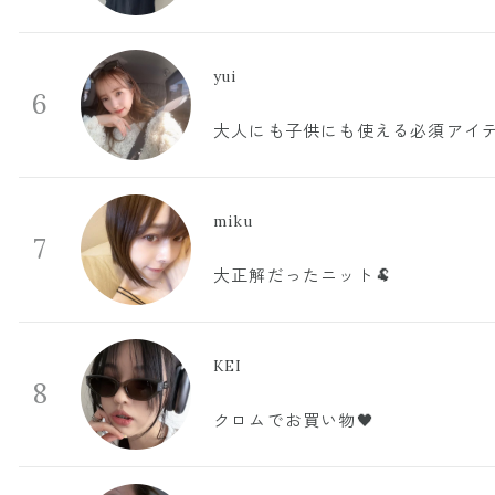
yui
6
大人にも子供にも使える必須アイ
miku
7
大正解だったニット🐏
KEI
8
クロムでお買い物🖤