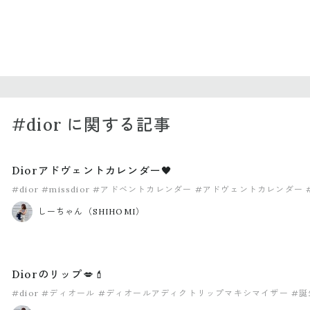
#dior に関する記事
Diorアドヴェントカレンダー🖤
#dior
#missdior
#アドベントカレンダー
#アドヴェントカレンダー
しーちゃん（SHIHOMI）
Diorのリップ💋💄
#dior
#ディオール
#ディオールアディクトリップマキシマイザー
#誕