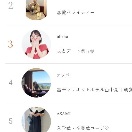
2
恋愛バライティー
aloha
3
夫とデート🙂‍↔️🩷
ナッパ
4
富士マリオットホテル山中湖｜朝食
ASAMI
5
入学式・卒業式コーデ🤍