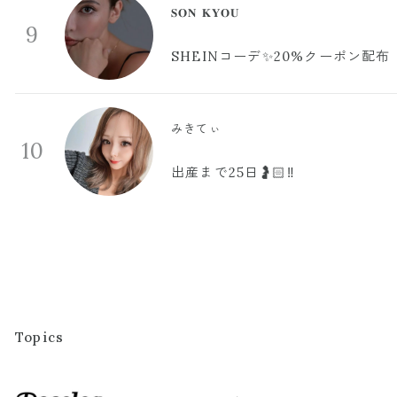
𝐒𝐎𝐍 𝐊𝐘𝐎𝐔
9
SHEINコーデ✨20%クーポン配布
みきてぃ
10
出産まで25日🤰🏻‼️
Topics