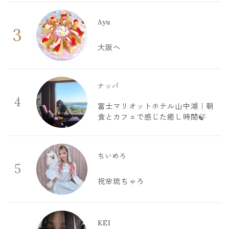
Ayu
3
大阪へ
ナッパ
4
富士マリオットホテル山中湖｜朝
食とカフェで感じた癒し時間🍃
ちいめろ
5
祝🌸琉ちゃろ
KEI