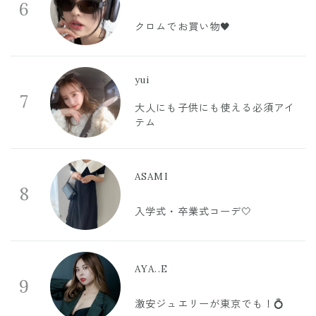
6
クロムでお買い物🖤
yui
7
大人にも子供にも使える必須アイ
テム
ASAMI
8
入学式・卒業式コーデ🤍
AYA..E
9
激安ジュエリーが東京でも！💍