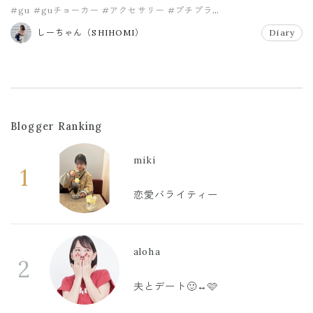
#gu
#guチョーカー
#アクセサリー
#プチプラ
#プチプラアクセサリー
#プチプラピアス
しーちゃん（SHIHOMI）
Diary
Blogger Ranking
miki
1
恋愛バライティー
aloha
2
夫とデート🙂‍↔️🩷