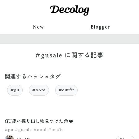
New
Blogger
#gusale に関する記事
関連するハッシュタグ
#gu
#ootd
#outfit
GU凄い掘り出し物見つけた😳❤️
#gu
#gusale
#ootd
#outfit