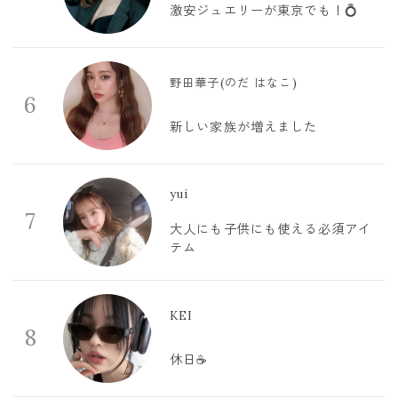
激安ジュエリーが東京でも！💍
野田華子(のだ はなこ)
6
新しい家族が増えました
yui
7
大人にも子供にも使える必須アイ
テム
KEI
8
休日☕️