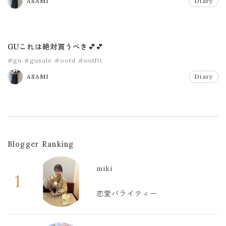
ASAMI
Diary
GUこれは絶対買うべき💕💕
#gu
#gusale
#ootd
#outfit
ASAMI
Diary
Blogger Ranking
miki
1
恋愛バライティー