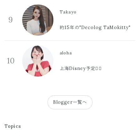
Takayo
9
約15年の"Decolog TaMokitty"
aloha
10
上海Disney予定🫪🩷
Blogger一覧へ
Topics