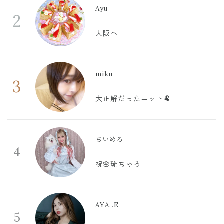
Ayu
2
大阪へ
miku
3
大正解だったニット🐏
ちいめろ
4
祝🌸琉ちゃろ
AYA..E
5