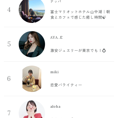
ナッパ
4
富士マリオットホテル山中湖｜朝
食とカフェで感じた癒し時間🍃
AYA..E
5
激安ジュエリーが東京でも！💍
miki
6
恋愛バライティー
aloha
7