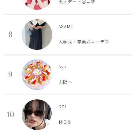
夫とデート🙂‍↔️🩷
ASAMI
8
入学式・卒業式コーデ🤍
Ayu
9
大阪へ
KEI
10
休日☕️