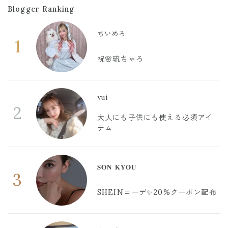
Blogger Ranking
ちいめろ
1
祝🌸琉ちゃろ
yui
2
大人にも子供にも使える必須アイ
テム
𝐒𝐎𝐍 𝐊𝐘𝐎𝐔
3
SHEINコーデ✨20%クーポン配布