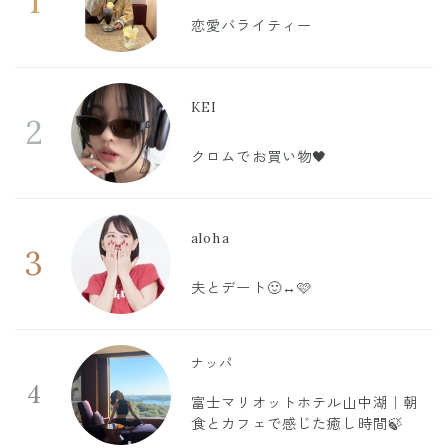
1
恋愛バライティー
KEI
2
クロムでお買い物🖤
aloha
3
夫とデート🙂‍↔️🩷
ナッパ
4
富士マリオットホテル山中湖｜朝
食とカフェで感じた癒し時間🍃