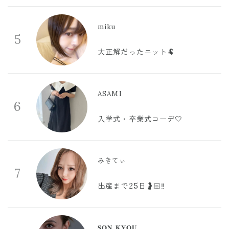
miku
5
大正解だったニット🐏
ASAMI
6
入学式・卒業式コーデ🤍
みきてぃ
7
出産まで25日🤰🏻‼️
𝐒𝐎𝐍 𝐊𝐘𝐎𝐔