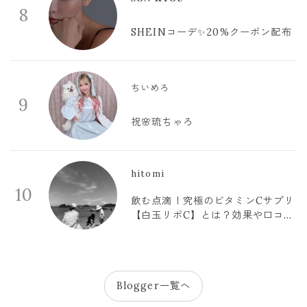
8
SHEINコーデ✨20%クーポン配布
ちいめろ
9
祝🌸琉ちゃろ
hitomi
10
飲む点滴！究極のビタミンCサプリ
【白玉リポC】とは？効果や口コミ
まとめ
Blogger一覧へ