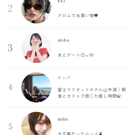
KEI
2
クロムでお買い物🖤
aloha
3
夫とデート🙂‍↔️🩷
ナッパ
4
富士マリオットホテル山中湖｜朝
食とカフェで感じた癒し時間🍃
miku
5
大正解だったニット🐏