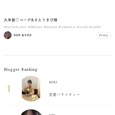
久米島♡コーデ&さとうきび畑
#lackofcolor
#librare
#murua
#okinawa
#ootd
#outfit
𝐒𝐎𝐍 𝐊𝐘𝐎𝐔
Diary
Blogger Ranking
miki
1
恋愛バライティー