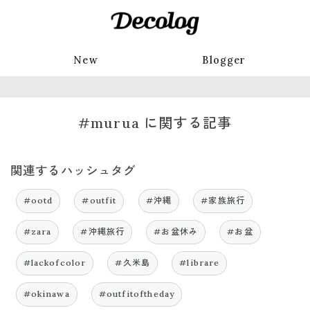
New
Blogger
#murua に関する記事
関連するハッシュタグ
#ootd
#outfit
#沖縄
#家族旅行
#zara
#沖縄旅行
#お盆休み
#お盆
#lackofcolor
#久米島
#librare
#okinawa
#outfitoftheday