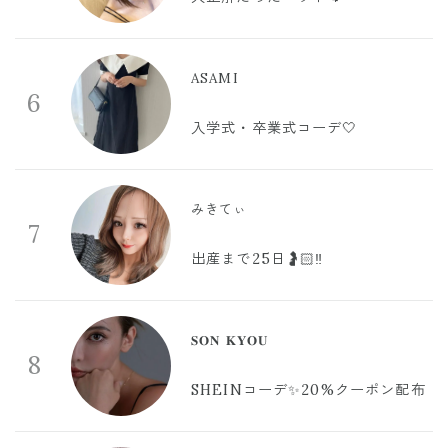
ASAMI
6
入学式・卒業式コーデ🤍
みきてぃ
7
出産まで25日🤰🏻‼️
𝐒𝐎𝐍 𝐊𝐘𝐎𝐔
8
SHEINコーデ✨20%クーポン配布