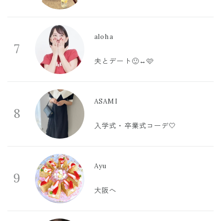
aloha
7
夫とデート🙂‍↔️🩷
ASAMI
8
入学式・卒業式コーデ🤍
Ayu
9
大阪へ