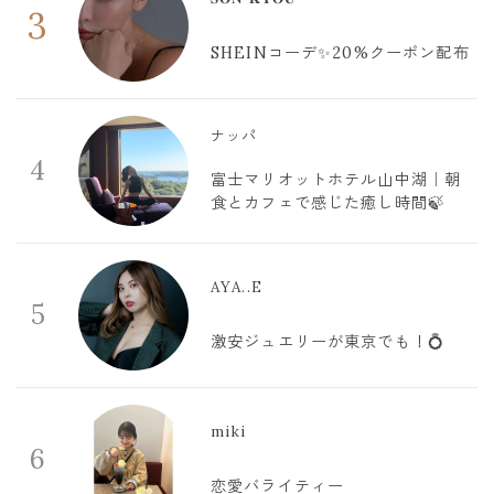
3
SHEINコーデ✨20%クーポン配布
ナッパ
4
富士マリオットホテル山中湖｜朝
食とカフェで感じた癒し時間🍃
AYA..E
5
激安ジュエリーが東京でも！💍
miki
6
恋愛バライティー