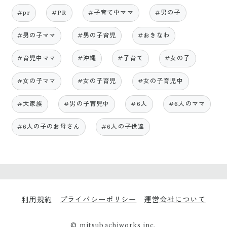
#pr
#PR
#子育て中ママ
#男の子
#男の子ママ
#男の子育児
#おきなわ
#育児中ママ
#沖縄
#子育て
#女の子
#女の子ママ
#女の子育児
#女の子育児中
#大家族
#男の子育児中
#6人
#6人のママ
#6人の子のお母さん
#6人の子供達
利用規約
プライバシーポリシー
運営会社について
© mitsubachiworks inc.