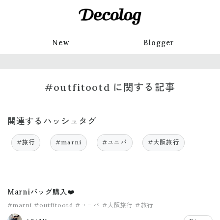
New
Blogger
#outfitootd に関する記事
関連するハッシュタグ
#旅行
#marni
#ユニバ
#大阪旅行
Marniバッグ購入❤️
#marni
#outfitootd
#ユニバ
#大阪旅行
#旅行