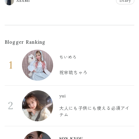
ASAMI
Diary
Blogger Ranking
ちいめろ
1
祝🌸琉ちゃろ
yui
2
大人にも子供にも使える必須アイ
テム
𝐒𝐎𝐍 𝐊𝐘𝐎𝐔