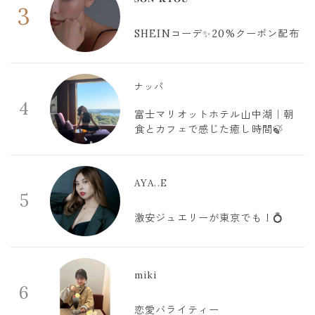
3
SHEINコーデ✨20%クーポン配布
ナッパ
4
富士マリオットホテル山中湖｜朝
食とカフェで感じた癒し時間🍃
AYA..E
5
激安ジュエリーが東京でも！💍
miki
6
恋愛バライティー