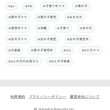
#pr
#PR
#子育て中ママ
#男の子
#男の子ママ
#男の子育児
#おきなわ
#育児中ママ
#沖縄
#子育て
#女の子
#女の子ママ
#女の子育児
#女の子育児中
#大家族
#男の子育児中
#6人
#6人のママ
#6人の子のお母さん
#6人の子供達
利用規約
プライバシーポリシー
運営会社について
© mitsubachiworks inc.