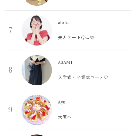
aloha
7
夫とデート🙂‍↔️🩷
ASAMI
8
入学式・卒業式コーデ🤍
Ayu
9
大阪へ