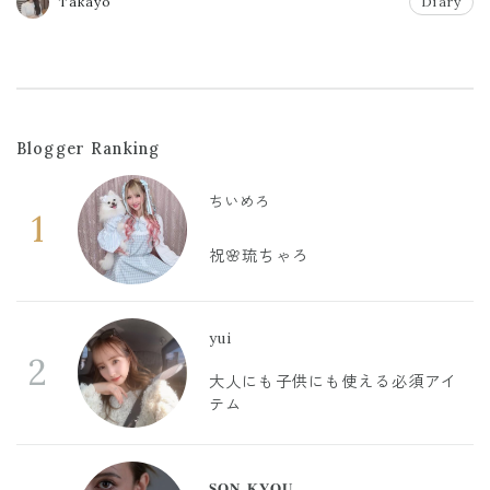
Takayo
Diary
Blogger Ranking
ちいめろ
1
祝🌸琉ちゃろ
yui
2
大人にも子供にも使える必須アイ
テム
𝐒𝐎𝐍 𝐊𝐘𝐎𝐔