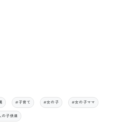
縄
#子育て
#女の子
#女の子ママ
人の子供達