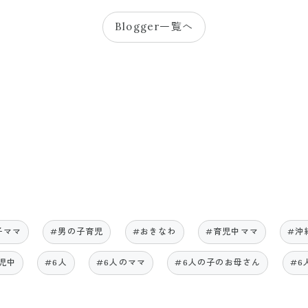
Blogger一覧へ
子ママ
#男の子育児
#おきなわ
#育児中ママ
#沖
児中
#6人
#6人のママ
#6人の子のお母さん
#6