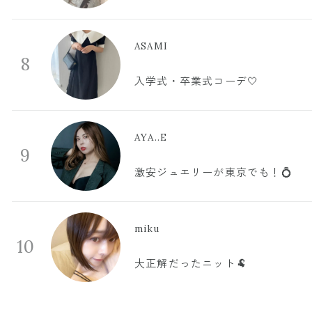
ASAMI
8
入学式・卒業式コーデ🤍
AYA..E
9
激安ジュエリーが東京でも！💍
miku
10
大正解だったニット🐏