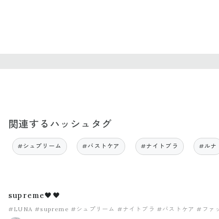
関連するハッシュタグ
#シュプリーム
#バストケア
#ナイトブラ
#ルナ
supreme🖤🖤
#LUNA
#supreme
#シュプリーム
#ナイトブラ
#バストケア
#ファ