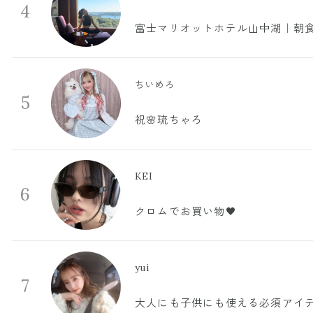
4
富士マリオットホテル山中湖｜朝食
ちいめろ
5
祝🌸琉ちゃろ
KEI
6
クロムでお買い物🖤
yui
7
大人にも子供にも使える必須アイ