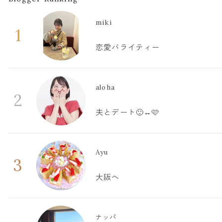
miki
1
恋愛バライティー
aloha
2
夫とデート🙂‍↔️🩷
Ayu
3
大阪へ
ナッパ