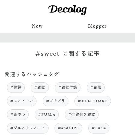
New
Blogger
#sweet に関する記事
関連するハッシュタグ
#付録
#雑誌
#雑誌付録
#白黒
#モノトーン
#プチプラ
#JILLSTUART
#おやつ
#FURLA
#付録付き雑誌
#ジルスチュアート
#andGIRL
#Luria