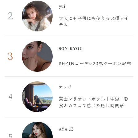
yui
2
大人にも子供にも使える必須アイ
テム
𝐒𝐎𝐍 𝐊𝐘𝐎𝐔
3
SHEINコーデ✨20%クーポン配布
ナッパ
4
富士マリオットホテル山中湖｜朝
食とカフェで感じた癒し時間🍃
AYA..E
5