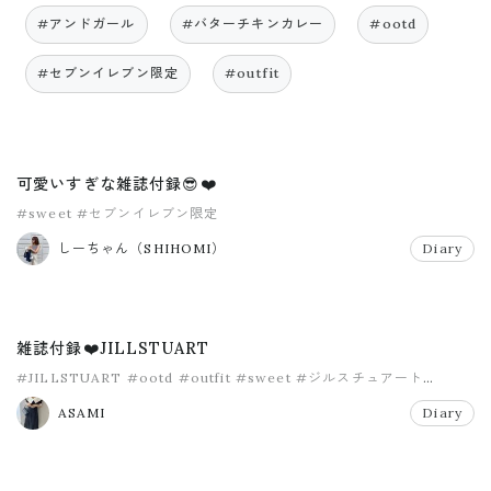
#アンドガール
#バターチキンカレー
#ootd
#セブンイレブン限定
#outfit
可愛いすぎな雑誌付録😎❤️
#sweet
#セブンイレブン限定
しーちゃん（SHIHOMI）
Diary
雑誌付録❤️JILLSTUART
#JILLSTUART
#ootd
#outfit
#sweet
#ジルスチュアート
#プチプラ
ASAMI
Diary