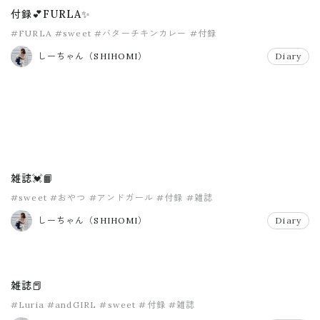
付録💕FURLA✨
#FURLA
#sweet
#バターチキンカレー
#付録
しーちゃん（SHIHOMI）
Diary
雑誌💓📙
#sweet
#おやつ
#アンドガール
#付録
#雑誌
しーちゃん（SHIHOMI）
Diary
雑誌📕
#Luria
#andGIRL
#sweet
#付録
#雑誌