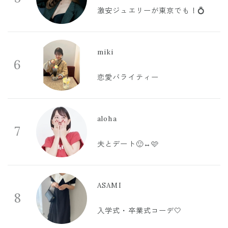
激安ジュエリーが東京でも！💍
miki
6
恋愛バライティー
aloha
7
夫とデート🙂‍↔️🩷
ASAMI
8
入学式・卒業式コーデ🤍