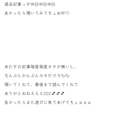
過去記事っす🫶🏻🫶🏻🫶🏻
良かったら覗いてみてちょお💛🤍
あたすの記事毎度毎度オチが無いし、
ちんぷんかんぷんカモだけろ🦆🦆
覗いてくれて、最後まで読んでくれて
ありがとおねえええ🙇🏻‍♀️💕💕💕
良かったらまた遊びに来てあげてちょ☺️☺️☺️