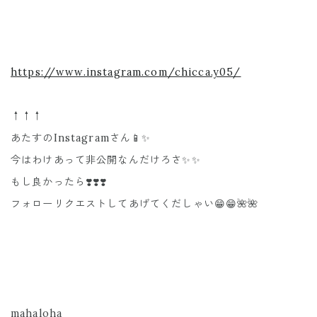
https://www.instagram.com/chicca.y05/
↑↑↑
あたすのInstagramさん📱✨
今はわけあって非公開なんだけろさ✨✨
もし良かったら❣️❣️❣️
フォローリクエストしてあげてくだしゃい😁😁🌺🌺
mahaloha