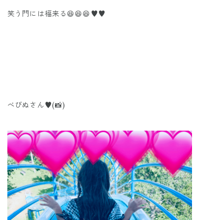
笑う門には福来る😆😆😆♥️♥️
べびぬさん♥️(📸)