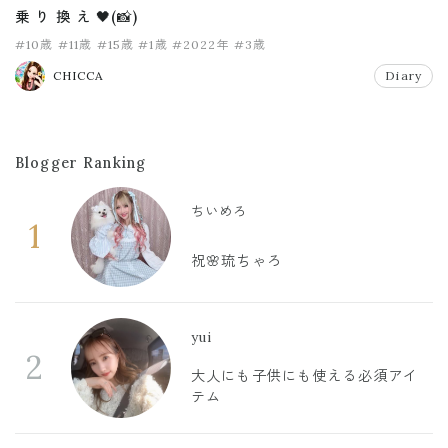
乗 り 換 え 🖤(📸)
#10歳
#11歳
#15歳
#1歳
#2022年
#3歳
CHICCA
Diary
Blogger Ranking
ちいめろ
1
祝🌸琉ちゃろ
yui
2
大人にも子供にも使える必須アイ
テム