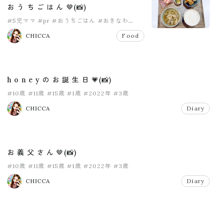
お う ち ご は ん 🤎(📸)
#5児ママ
#pr
#おうちごはん
#おきなわ
#女の子ママ
#男の子ママ
CHICCA
Food
h o n e y の お 誕 生 日 💗(📸)
#10歳
#11歳
#15歳
#1歳
#2022年
#3歳
CHICCA
Diary
お 義 父 さ ん 🤎(📸)
#10歳
#11歳
#15歳
#1歳
#2022年
#3歳
CHICCA
Diary