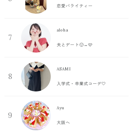
恋愛バライティー
aloha
7
夫とデート🙂‍↔️🩷
ASAMI
8
入学式・卒業式コーデ🤍
Ayu
9
大阪へ