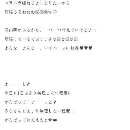
ペラペラ喋れるよになりたいから
頑張るぞおおお😤😤😤🩷🤍
沢山夢があるから、一つ一つ叶えていけるよに
頑張っているであります🤘🏻🤘🏻🤘🏻
よんなーよんなー、マイペースにね😄♥️♥️♥️
よーーーし🎵
今日も1日あまり無理しない程度に
がんばってこよーーっと🎵
みなさんもあまり無理しない程度に
がんばってねえええ☺️🧡❤️