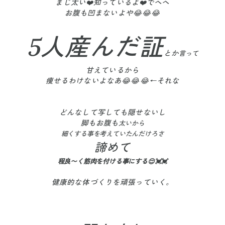
まじ太い❤️知っているよ❤️でへへ
お腹も凹まないよや😂😂😂
5人産んだ証
とか
言って
甘えているから
痩せるわけないよなあ😂😂😂←それな
どんなして写しても隠せないし
脚もお腹も
太いから
細くする事を
考えていたんだけろさ
諦めて
程良〜く筋肉を付ける事にする😌💓💓
健康的な体づくりを頑張っていく。