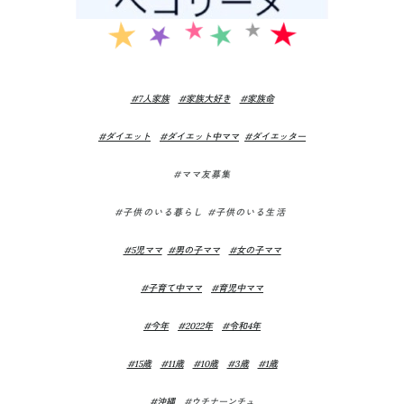
#7人家族
#家族大好き
#家族命
#ダイエット
#ダイエット中ママ
#ダイエッター
#ママ友募集
#子供のいる暮らし #子供のいる生活
#5児ママ
#男の子ママ
#女の子ママ
#子育て中ママ
#育児中ママ
#今年
#2022年
#令和4年
#15歳
#11歳
#10歳
#3歳
#1歳
#沖縄
#ウチナーンチュ