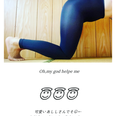
Oh,my god helpe me
😇😇😇
可愛いあししさんでそ🤭←