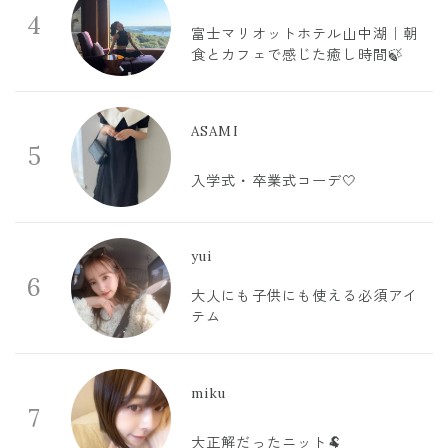
4
富士マリオットホテル山中湖｜朝
食とカフェで感じた癒し時間🍃
ASAMI
5
入学式・卒業式コーデ🤍
yui
6
大人にも子供にも使える必須アイ
テム
miku
7
大正解だったニット🐏