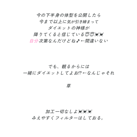
今の下半身の体型を公開したら
今まで以上に
気が引き締まって
ダイエットの神様が
降りてくると信じている😇😇💓💓
自分
次第なんだけどね🎵←間違いない
でも、観るからには
一緒にダイエットしてよお⁉️←なんじゃそれ
草
加工一切なしよ💓💓💓
みえやすくフィルターはしておる。