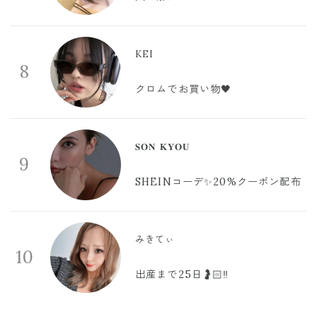
KEI
8
クロムでお買い物🖤
𝐒𝐎𝐍 𝐊𝐘𝐎𝐔
9
SHEINコーデ✨20%クーポン配布
みきてぃ
10
出産まで25日🤰🏻‼️