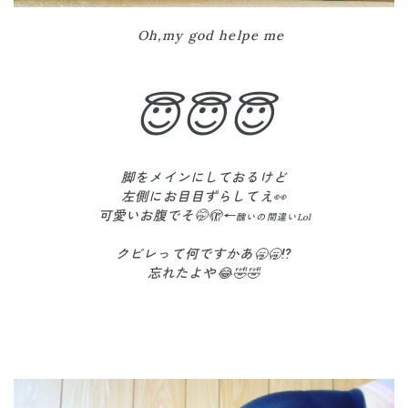
Oh,my god helpe me
😇😇😇
脚をメインにしておるけど
左側にお目目ずらしてえ👀
可愛いお腹でそ🤭🫣←
醜いの間違い
Lol
クビレって何ですかあ🥱🥱⁉️
忘れたよや😂🤣🤣