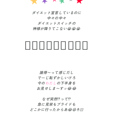
ダイエット宣言しているのに
中々の中々
ダイエットスイッチの
神様が降りてこない😭😭😭
🧚🏻‍♀️🧚🏻‍♀️🧚🏻‍♀️
誰得〜って感じだし
でーじ恥ずかしいけろ
今の
わたし
の下半身を
お見せしま〜すッ😂😂
なぜ突然⁉️って⁉️
急に見栄もプライドも
どこかに行ったからあ😂😆🤞🏻