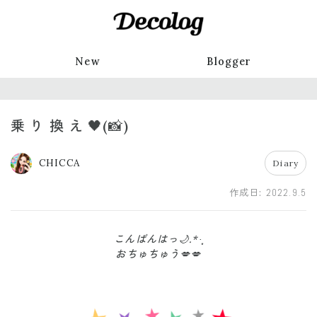
New
Blogger
乗 り 換 え 🖤(📸)
CHICCA
Diary
作成日:
2022.9.5
こんばんはっ🌙.*·̩͙
おちゅちゅう💋💋