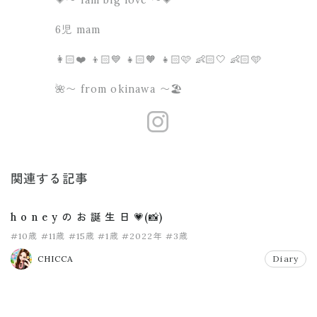
6児 mam
👩🏻❤️ 👦🏻💙 👧🏻🧡 👧🏻🩷 👶🏻🤍 👶🏻🩵
🌺〜 from okinawa 〜🏖
https://www.
関連する記事
h o n e y の お 誕 生 日 💗(📸)
#10歳
#11歳
#15歳
#1歳
#2022年
#3歳
CHICCA
Diary