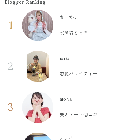
Blogger Ranking
ちいめろ
1
祝🌸琉ちゃろ
miki
2
恋愛バライティー
aloha
3
夫とデート🙂‍↔️🩷
ナッパ