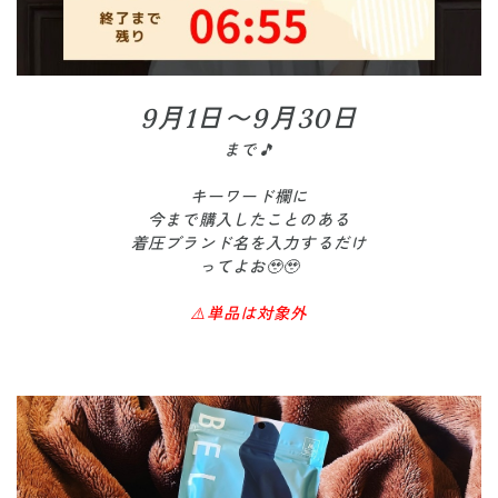
9月1日〜9月30日
まで🎵
キーワード欄に
今まで購入したことのある
着圧ブランド名を入力するだけ
ってよお🥹🥹
⚠️単品は対象外