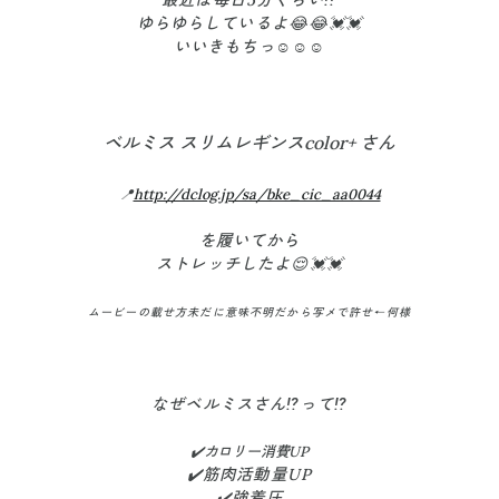
最近は毎日5分くらい⁉️
ゆらゆらしているよ😂😂💓💓
いいきもちっ☺️☺️☺️
ベルミス スリムレギンスcolor+ さん
📍
http://dclog.jp/sa/bke_cic_aa0044
を履いてから
ストレッチしたよ😌💓💓
ムービーの載せ方未だに意味不明だから写メで許せ←何様
なぜベルミスさん⁉️って⁉️
✔️カロリー消費UP
✔️筋肉活動量UP
✔️強着圧