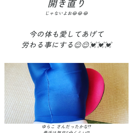
開き直り
じゃないよお😂😂😂
今の体も愛してあげて
労わる事にする😌😌💓💓💓
ゆらこ さんだったかな⁉️