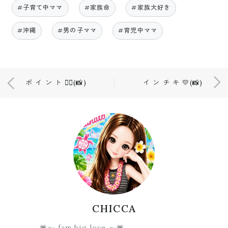
#子育て中ママ
#家族命
#家族大好き
#沖縄
#男の子ママ
#育児中ママ
ポ イ ン ト ❤️‍🔥(📸)
イ ン チ キ 💛(📸)
CHICCA
💗〜 fam big love 〜💗