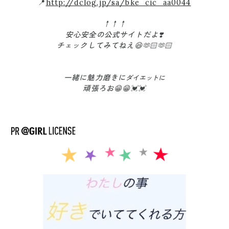
📍
http://dclog.jp/sa/bke_cic_aa0044
↑↑↑
安心安全の公式サイトだよ❣️
チェックしてみてねえ😆🫶🏻🫶🏻
一緒に魅力磨きに
ダイエットに
頑張ろお😁😁💓💓