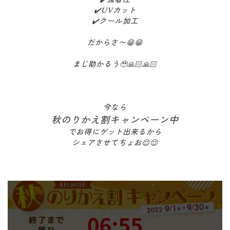
✔️UVカット
✔️クール加工
だからさ〜😁😁
まじ助かるう🥹🙏🏻🙏🏻
今なら
秋のりかえ割キャンペーン中
でお得にゲット出来るから
シェアさせてちょお😌😌