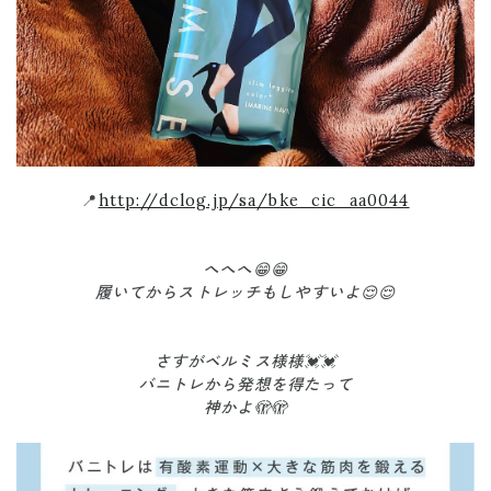
📍
http://dclog.jp/sa/bke_cic_aa0044
へへへ😁😁
履いてからストレッチもしやすいよ😌😌
さすがベルミス様様💓💓
バニトレから発想を得たって
神かよ🫣🫣