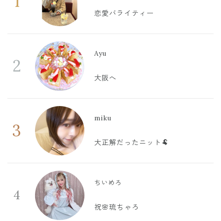
1
恋愛バライティー
Ayu
2
大阪へ
miku
3
大正解だったニット🐏
ちいめろ
4
祝🌸琉ちゃろ