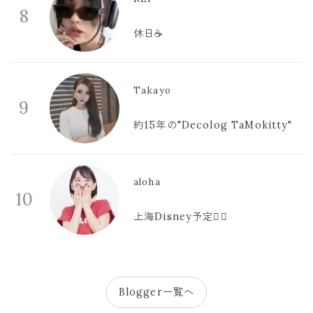
8
休日☕️
Takayo
9
約15年の"Decolog TaMokitty"
aloha
10
上海Disney予定🫪🩷
Blogger一覧へ