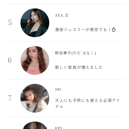
AYA..E
5
激安ジュエリーが東京でも！💍
野田華子(のだ はなこ)
6
新しい家族が増えました
yui
7
大人にも子供にも使える必須アイ
テム
KEI