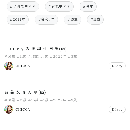
#子育て中ママ
#育児中ママ
#今年
#2022年
#令和4年
#15歳
#11歳
h o n e y の お 誕 生 日 💗(📸)
#10歳
#11歳
#15歳
#1歳
#2022年
#3歳
CHICCA
Diary
お 義 父 さ ん 🤎(📸)
#10歳
#11歳
#15歳
#1歳
#2022年
#3歳
CHICCA
Diary