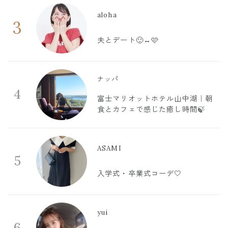
aloha
3
夫とデート🙂‍↔️🩷
ナッパ
4
富士マリオットホテル山中湖｜朝
食とカフェで感じた癒し時間🍃
ASAMI
5
入学式・卒業式コーデ🤍
yui
6