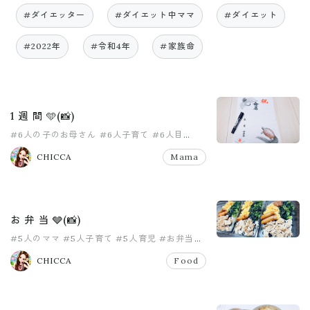
#ダイエッター
#ダイエット中ママ
#ダイエット
#2022年
#令和4年
#家族命
1 週 間 🩵(📸)
#6人の子のお母さん
#6人子育て
#6人目
#女の子ママ
#女の子育児
#子供のいる暮らし
CHICCA
Mama
お 弁 当 🩶(📸)
#5人のママ
#5人子育て
#5人育児
#お弁当
#女の子ママ
#女の子育児
CHICCA
Food