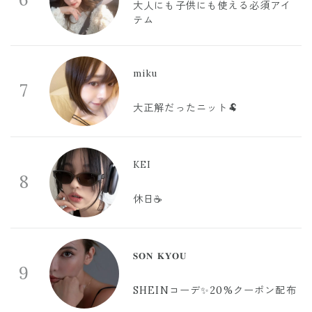
大人にも子供にも使える必須アイ
テム
miku
7
大正解だったニット🐏
KEI
8
休日☕️
𝐒𝐎𝐍 𝐊𝐘𝐎𝐔
9
SHEINコーデ✨20%クーポン配布