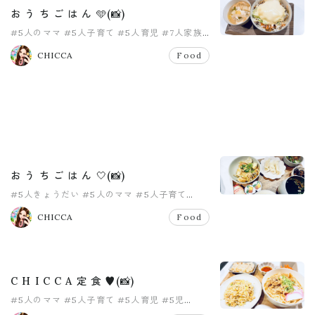
お う ち ご は ん 🩵(📸)
#5人のママ
#5人子育て
#5人育児
#7人家族
#おうちごはん
#お家ごはん
CHICCA
Food
お う ち ご は ん 🤍(📸)
#5人きょうだい
#5人のママ
#5人子育て
#5人育児
#おうちごはん
#女の子ママ
CHICCA
Food
C H I C C A 定 食 ♥️(📸)
#5人のママ
#5人子育て
#5人育児
#5児
#おうちごはん
#夕食