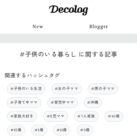
New
Blogger
#子供のいる暮らし に関する記事
関連するハッシュタグ
#子供のいる生活
#女の子ママ
#男の子ママ
#子育て中ママ
#育児中ママ
#沖縄
#家族大好き
#5児ママ
#7人家族
#10歳
#15歳
#1歳
#11歳
#3歳