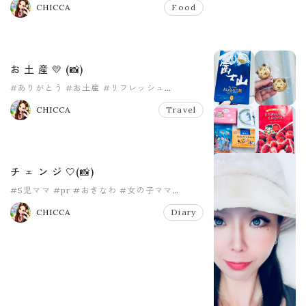
CHICCA
Food
お 土 産 💛 (📸)
#ありがとう
#お土産
#リフレッシュ
#女の子ママ
#子供のいる暮らし
CHICCA
Travel
#子供のいる生活
チ ェ ン ジ 🤍(📸)
#5児ママ
#pr
#おきなわ
#女の子ママ
#子供のいる暮らし
#子供のいる生活
CHICCA
Diary