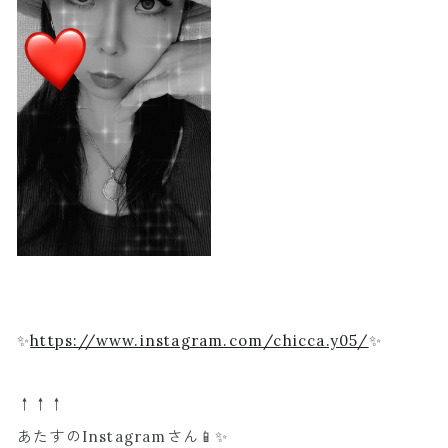
✨
https://www.instagram.com/chicca.y05/
✨
↑↑↑
あたすのInstagramさん📱✨