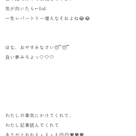
気が向いたら←lol
一生レパートリー増えなそおよね😂😂
ほな、おやすみなさい😴😴
良い夢みろよっ🤍🤍🤍
わたしの事気にかけてくれて、
わたし記事読んでくれて
ありがとおねえぇえぇえ😌😌💖💖💖