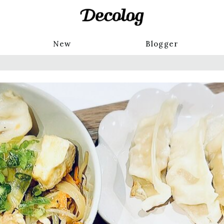
New
Blogger