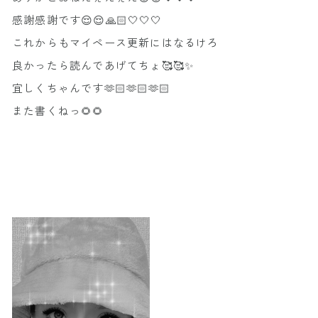
感謝感謝です😌😌🙏🏻🤍🤍🤍
これからもマイペース更新にはなるけろ
良かったら読んであげてちょ🥰🥰✨
宜しくちゃんです🫶🏻🫶🏻🫶🏻
また書くねっ🌻🌻