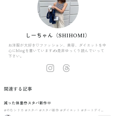
しーちゃん（SHIHOMI）
お洋服が大好き🤍ファッション、美容、ダイエットを中
心にblogを書いています✍️是非ゆっくり読んでいって
下さい。
https://insta
https://ww
関連する記事
減った体重😳スタバ新作🫶
#のむシリカ
#スタバ
#スタバ新作
#ダイエット
#チートデイ
#ラーメン