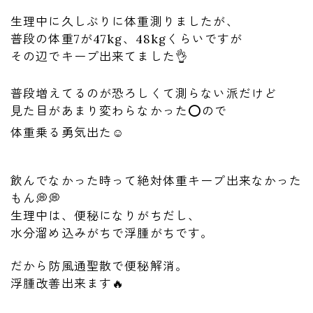
生理中に久しぶりに体重測りましたが、
普段の体重7が47kg、48kgくらいですが
その辺でキープ出来てました👌
普段増えてるのが恐ろしくて測らない派だけど
見た目があまり変わらなかった⭕️ので
体重乗る勇気出た☺️
飲んでなかった時って絶対体重キープ出来なかった
もん💭💭
生理中は、便秘になりがちだし、
水分溜め込みがちで浮腫がちです。
だから防風通聖散で便秘解消。
浮腫改善出来ます🔥