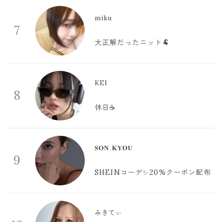
miku
7
大正解だったニット🐏
KEI
8
休日☕️
𝐒𝐎𝐍 𝐊𝐘𝐎𝐔
9
SHEINコーデ✨20%クーポン配布
みきてぃ