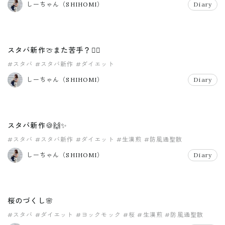
しーちゃん（SHIHOMI）
Diary
スタバ新作🍈また苦手？😶‍🌫️
#スタバ
#スタバ新作
#ダイエット
しーちゃん（SHIHOMI）
Diary
スタバ新作🍪🙌✨
#スタバ
#スタバ新作
#ダイエット
#生漢煎
#防風通聖散
しーちゃん（SHIHOMI）
Diary
桜のづくし🌸
#スタバ
#ダイエット
#ヨックモック
#桜
#生漢煎
#防風通聖散