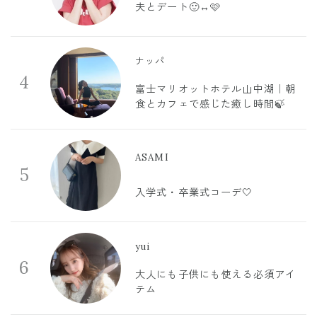
夫とデート🙂‍↔️🩷
ナッパ
4
富士マリオットホテル山中湖｜朝
食とカフェで感じた癒し時間🍃
ASAMI
5
入学式・卒業式コーデ🤍
yui
6
大人にも子供にも使える必須アイ
テム