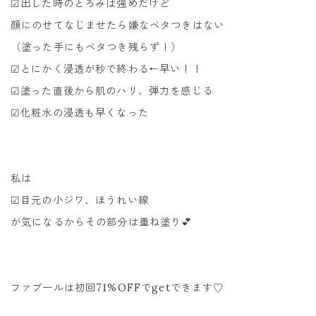
☑︎出した時のとろみは強めだけど
顔にのせてなじませたら嫌なベタつきはない
（塗った手にもベタつき残らず！）
☑︎とにかく浸透が秒で終わる←早い！！
☑︎塗った直後から肌のハリ、弾力を感じる
☑︎化粧水の浸透も早くなった
私は
☑︎目元の小ジワ、ほうれい線
が気になるからその部分は重ね塗り💕
ファブールは初回71%OFFでgetできます♡