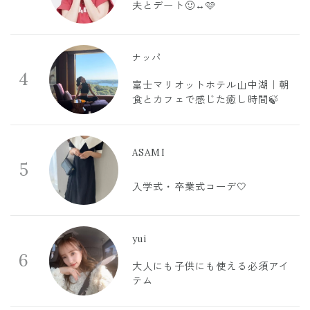
夫とデート🙂‍↔️🩷
ナッパ
4
富士マリオットホテル山中湖｜朝
食とカフェで感じた癒し時間🍃
ASAMI
5
入学式・卒業式コーデ🤍
yui
6
大人にも子供にも使える必須アイ
テム