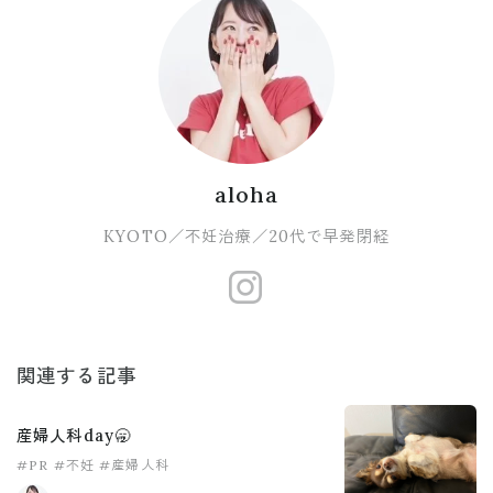
aloha
KYOTO／不妊治療／20代で早発閉経
https://www.
関連する記事
産婦人科day🥱
#PR
#不妊
#産婦人科