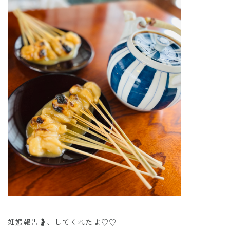
妊娠報告🤰、してくれたよ♡♡