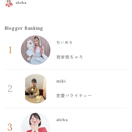
aloha
Blogger Ranking
ちいめろ
1
祝🌸琉ちゃろ
miki
2
恋愛バライティー
aloha
3