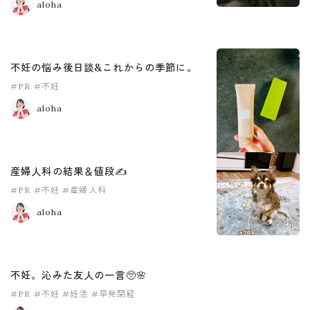
aloha
不妊の悩み後日談&これからの季節に。
#PR
#不妊
aloha
産婦人科の結果＆値段✍️
#PR
#不妊
#産婦人科
aloha
不妊。沁みた友人の一言🥺🌸
#PR
#不妊
#妊活
#早発閉経