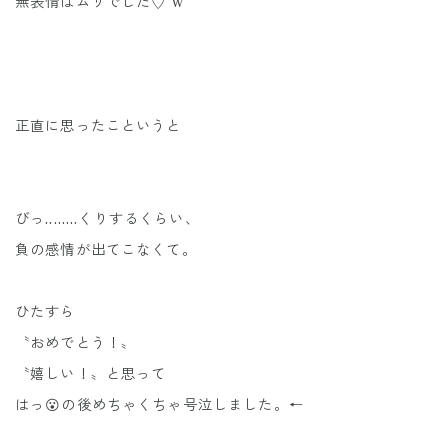
無表情はムリでした♡ w
正直に思ったこというと
びっ........くりするくらい、
負の感情が出てこなくて。
ひたすら
〝おめでとう！〟
〝嬉しい！〟と思って
はっ😮の後めちゃくちゃ号泣しました。←