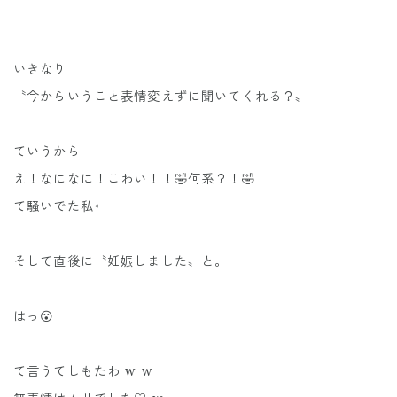
いきなり
〝今からいうこと表情変えずに聞いてくれる？〟
ていうから
え！なになに！こわい！！🤣何系？！🤣
て騒いでた私←
そして直後に〝妊娠しました〟と。
はっ😮
て言うてしもたわ w w