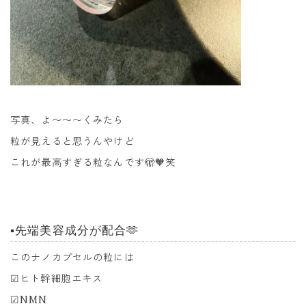
写真、よ〜〜〜くみたら
粒が見えると思うんやけど
これが最高すぎる粒なんです🫣🧡笑
▪️先端美容成分が配合🫶
このナノカプセルの粒には
☑︎ヒト幹細胞エキス
☑︎NMN