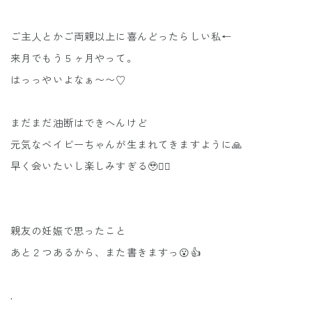
ご主人とかご両親以上に喜んどったらしい私←
来月でもう５ヶ月やって。
はっっやいよなぁ〜〜♡
まだまだ油断はできへんけど
元気なベイビーちゃんが生まれてきますように🙏
早く会いたいし楽しみすぎる🥹❤️‍🔥
親友の妊娠で思ったこと
あと２つあるから、また書きますっ😮👍
.