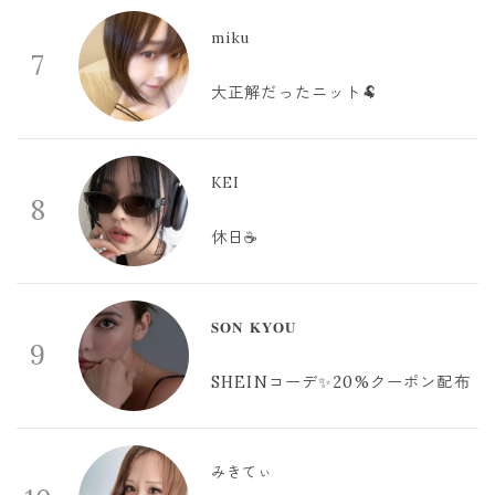
miku
7
大正解だったニット🐏
KEI
8
休日☕️
𝐒𝐎𝐍 𝐊𝐘𝐎𝐔
9
SHEINコーデ✨20%クーポン配布
みきてぃ