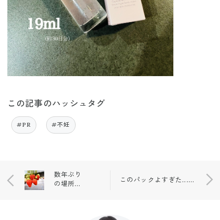
この記事のハッシュタグ
#PR
#不妊
数年ぶり
このパックよすぎた....！🥺✨
の場所へ
🍓＆再販
情報